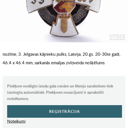
nozīme, 3. Jelgavas kājnieku pulks, Latvija, 20.gs. 20-30ie gadi,
46.4 x 46.4 mm, sarkanās emaljas zvīņveida nošķēlums
Piekļuve noslēgto izsoļu gala cenām un likmju sarakstiem tiek
izsniegta automātiski. Piekļuves nosacījumi ir aprakstīti
noteikumos.
REĢISTRĀCIJA
Noteikumi