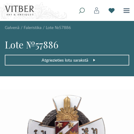
Galvenā
/
Faleristika
/
Lote №57886
Lote №57886
Atgriezieties lotu sarakstā