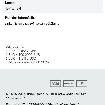
Izmērs:
46.4 x 46.4
Papildus Informācija:
sarkanās emaljas zvīņveida nošķēlums
Valūtas kursi:
1 EUR = 0.8557 GBP
1 EUR = 100.0000 RUB
1 EUR = 1.1485 USD
(Valūtas kurss uz 08-08-2026)
© 2016-2026. Izsoļu nams "VITBER art & antiques", SIA
“Provenance”
Tālrunis: (+371) 27750800 ("WhatsApp" un "Viber")