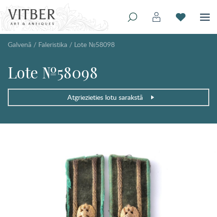
Galvenā
/
Faleristika
/
Lote №58098
Lote №58098
Atgriezieties lotu sarakstā