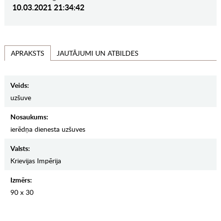
10.03.2021 21:34:42
JAUTĀJUMI UN ATBILDES
APRAKSTS
Veids:
uzšuve
Nosaukums:
ierēdņa dienesta uzšuves
Valsts:
Krievijas Impērija
Izmērs:
90 x 30