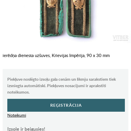
ierēdņa dienesta uzšuves, Krievijas Impērija, 90 x 30 mm
Piekļuve noslēgto izsoļu gala cenām un likmju sarakstiem tiek
izsniegta automātiski. Piekļuves nosacījumi ir aprakstīti
noteikumos.
REĢISTRĀCIJA
Noteikumi
Izsole ir beigusies!