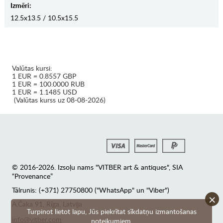
Izmēri:
12.5x13.5 / 10.5x15.5
Valūtas kursi:
1 EUR = 0.8557 GBP
1 EUR = 100.0000 RUB
1 EUR = 1.1485 USD
(Valūtas kurss uz 08-08-2026)
© 2016-2026. Izsoļu nams "VITBER art & antiques", SIA
“Provenance”
Tālrunis: (+371) 27750800 ("WhatsApp" un "Viber")
×
А.Čaka 91, Rīga, Latvija
Turpinot lietot lapu, Jūs piekrītat sīkdatņu izmantošanas
info@vitber.com
noteikumiem.