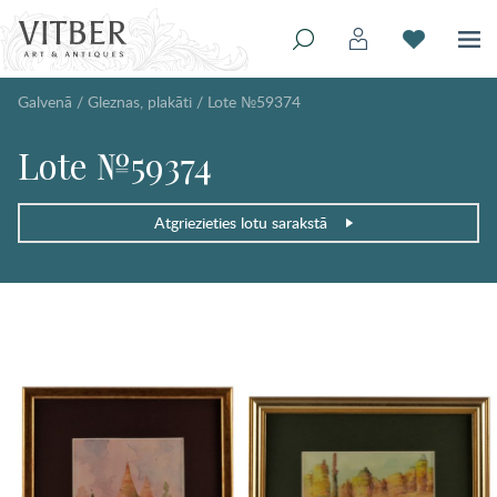
Galvenā
/
Gleznas, plakāti
/
Lote №59374
Lote №59374
Atgriezieties lotu sarakstā