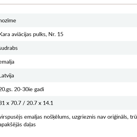
nozīme
Kara aviācijas pulks, Nr. 15
sudrabs
emalja
Latvija
20.gs. 20-30ie gadi
31 x 70.7 / 20.7 x 14.1
virspusējs emaljas nošķēlums, uzgrieznis nav oriģināls, trū
apakšējās daļas