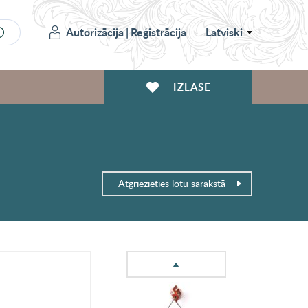
Autorizācija
|
Reģistrācija
Latviski
IZLASE
Atgriezieties lotu sarakstā