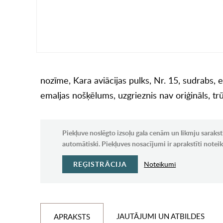
nozīme, Kara aviācijas pulks, Nr. 15, sudrabs, e
emaljas nošķēlums, uzgrieznis nav oriģināls, tr
Piekļuve noslēgto izsoļu gala cenām un likmju sarakst
automātiski. Piekļuves nosacījumi ir aprakstīti note
REĢISTRĀCIJA
Noteikumi
JAUTĀJUMI UN ATBILDES
APRAKSTS