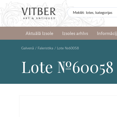
Aktuālā Izsole
Izsoles arhīvs
Informācij
Galvenā
/
Faleristika
/
Lote №60058
Lote №60058