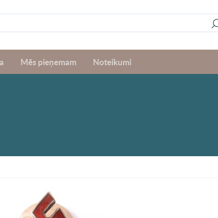
a
Mēs pieņemam
Noteikumi