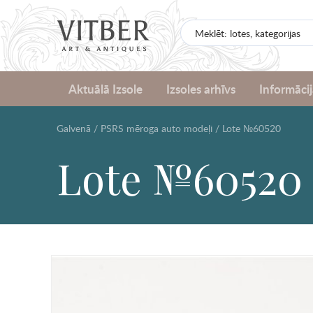
Aktuālā Izsole
Izsoles arhīvs
Informācij
Galvenā
/
PSRS mēroga auto modeļi
/
Lote №60520
Lote №60520