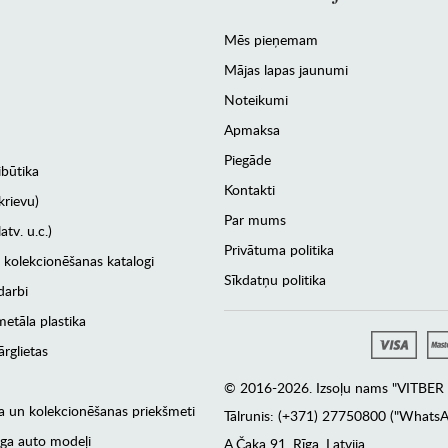
Mēs pieņemam
Mājas lapas jaunumi
Noteikumi
Apmaksa
Piegāde
ibūtika
Kontakti
krievu)
Par mums
atv. u.c.)
Privātuma politika
 kolekcionēšanas katalogi
Sīkdatņu politika
darbi
etāla plastika
rglietas
© 2016-2026. Izsoļu nams "VITBER a
era un kolekcionēšanas priekšmeti
Tālrunis: (+371) 27750800 ("WhatsA
ga auto modeļi
А.Čaka 91, Rīga, Latvija