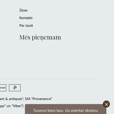
Ziņas
Kontakti
Par izsoli
Mēs pieņemam
rt & antiques", SIA “Provenance”
×
pp" un "Viber")
Turpinot lietot lapu, Jūs piekrītat sīkdatņu