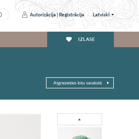
Autorizācija
|
Reģistrācija
Latviski
IZLASE
Atgriezieties lotu sarakstā