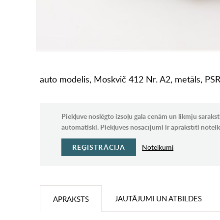
auto modelis, Moskvič 412 Nr. A2, metāls, PS
Piekļuve noslēgto izsoļu gala cenām un likmju sarakst
automātiski. Piekļuves nosacījumi ir aprakstīti note
REĢISTRĀCIJA
Noteikumi
JAUTĀJUMI UN ATBILDES
APRAKSTS