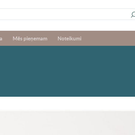
a
Mēs pieņemam
Noteikumi