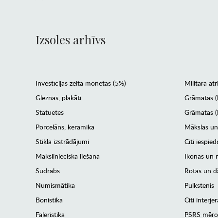
Izsoles arhīvs
Investīcijas zelta monētas (5%)
Militārā atr
Gleznas, plakāti
Grāmatas (
Statuetes
Grāmatas (l
Porcelāns, keramika
Mākslas un
Stikla izstrādājumi
Citi iespied
Mākslinieciskā liešana
Ikonas un m
Sudrabs
Rotas un dā
Numismātika
Pulkstenis
Bonistika
Citi interj
Faleristika
PSRS mēro