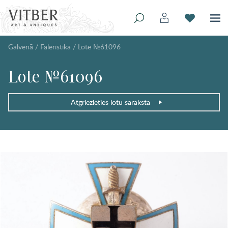
Galvenā
/
Faleristika
/
Lote №61096
Lote №61096
Atgriezieties lotu sarakstā