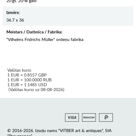
20.gs. 20-ie gadi
Izmērs:
36.7 x 36
Meistars / Darbnīca / Fabrika:
"Vilhelms Fridrichs Müller" ordeņu fabrika
Valūtas kursi:
1 EUR = 0.8557 GBP
1 EUR = 100.0000 RUB
1 EUR = 1.1485 USD
(Valūtas kurss uz 08-08-2026)
© 2016-2026. Izsoļu nams "VITBER art & antiques", SIA
“Provenance”