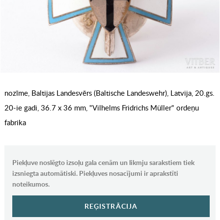
nozīme, Baltijas Landesvērs (Baltische Landeswehr), Latvija, 20.gs.
20-ie gadi, 36.7 x 36 mm, "Vilhelms Fridrichs Müller" ordeņu
fabrika
Piekļuve noslēgto izsoļu gala cenām un likmju sarakstiem tiek
izsniegta automātiski. Piekļuves nosacījumi ir aprakstīti
noteikumos.
REĢISTRĀCIJA