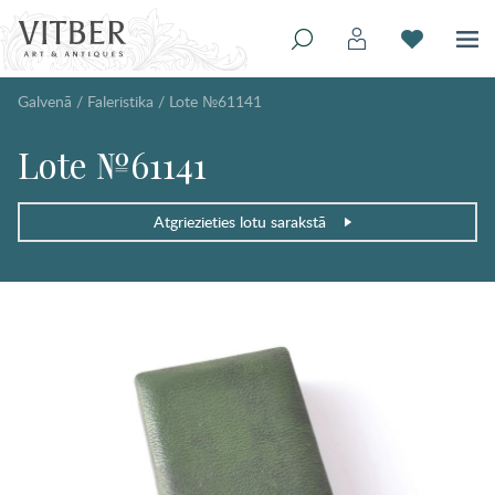
Galvenā
/
Faleristika
/
Lote №61141
Lote №61141
Atgriezieties lotu sarakstā