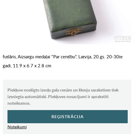
futlāris, Aizsargu medaļai "Par centību", Latvija, 20.gs. 20-30ie
gadi, 11.9 x 6.7 x 2.8 cm
Piekļuve noslēgto izsoļu gala cenām un likmju sarakstiem tiek
izsniegta automātiski. Piekļuves nosacījumi ir aprakstīti
noteikumos.
REĢISTRĀCIJA
Noteikumi