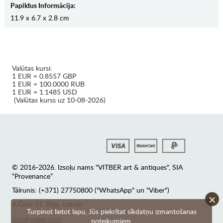
Papildus Informācija:
11.9 x 6.7 x 2.8 cm
Valūtas kursi:
1 EUR = 0.8557 GBP
1 EUR = 100.0000 RUB
1 EUR = 1.1485 USD
(Valūtas kurss uz 10-08-2026)
© 2016-2026. Izsoļu nams "VITBER art & antiques", SIA
“Provenance”
Tālrunis: (+371) 27750800 ("WhatsApp" un "Viber")
×
А.Čaka 91, Rīga, Latvija
Turpinot lietot lapu, Jūs piekrītat sīkdatņu izmantošanas
info@vitber.com
noteikumiem.