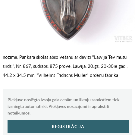
nozīme, Par kara skolas absolvēšanu ar devīzi "Latvija Tev mūsu
sirds!", Nr. 867, sudrabs, 875 prove, Latvija, 20.gs. 20-30ie gadi,
44.2 x 34.5 mm, "Vilhelms Fridrichs Müller" ordeņu fabrika
Piekļuve noslēgto izsoļu gala cenām un likmju sarakstiem tiek
izsniegta automātiski. Piekļuves nosacījumi ir aprakstīti
noteikumos.
REĢISTRĀCIJA