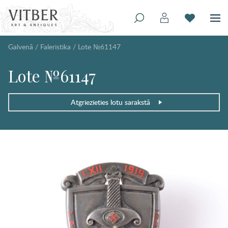
Galvenā
/
Faleristika
/
Lote №61147
Lote №61147
Atgriezieties lotu sarakstā