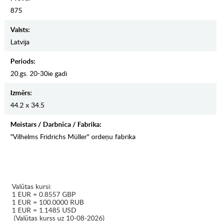
875
Valsts:
Latvija
Periods:
20.gs. 20-30ie gadi
Izmērs:
44.2 x 34.5
Meistars / Darbnīca / Fabrika:
"Vilhelms Fridrichs Müller" ordeņu fabrika
Valūtas kursi:
1 EUR = 0.8557 GBP
1 EUR = 100.0000 RUB
1 EUR = 1.1485 USD
(Valūtas kurss uz 10-08-2026)