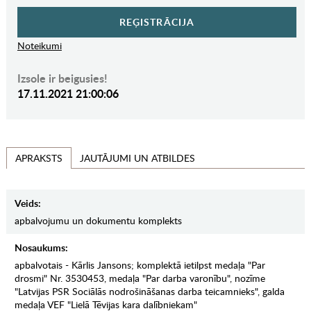
REĢISTRĀCIJA
Noteikumi
Izsole ir beigusies!
17.11.2021 21:00:06
JAUTĀJUMI UN ATBILDES
APRAKSTS
Veids:
apbalvojumu un dokumentu komplekts
Nosaukums:
apbalvotais - Kārlis Jansons; komplektā ietilpst medaļa "Par
drosmi" Nr. 3530453, medaļa "Par darba varonību", nozīme
"Latvijas PSR Sociālās nodrošināšanas darba teicamnieks", galda
medaļa VEF "Lielā Tēvijas kara dalībniekam"