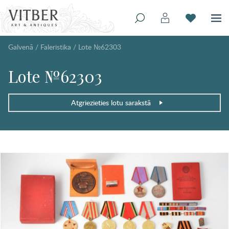
Galvenā
/
Faleristika
/
Lote №62303
Lote №62303
Atgriezieties lotu sarakstā