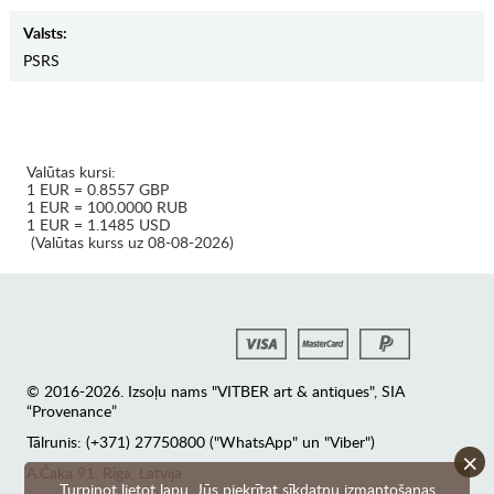
Valsts:
PSRS
Valūtas kursi:
1 EUR = 0.8557 GBP
1 EUR = 100.0000 RUB
1 EUR = 1.1485 USD
(Valūtas kurss uz 08-08-2026)
© 2016-2026. Izsoļu nams "VITBER art & antiques", SIA
“Provenance”
Tālrunis: (+371) 27750800 ("WhatsApp" un "Viber")
×
А.Čaka 91, Rīga, Latvija
Turpinot lietot lapu, Jūs piekrītat sīkdatņu izmantošanas