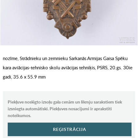
nozīme, Strādnieku un zemnieku Sarkanās Armijas Gaisa Spēku
kara aviācijas-tehnisko skolu aviācijas tehniķis, PSRS, 20.gs. 30ie
gadi, 35.6 x 55.9 mm
Piekļuve noslēgto izsoļu gala cenām un likmju sarakstiem tiek
izsniegta automātiski. Piekļuves nosacījumi ir aprakstīti
noteikumos.
REĢISTRĀCIJA