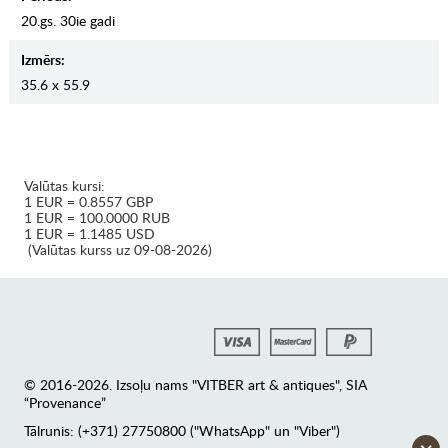
20.gs. 30ie gadi
Izmērs:
35.6 x 55.9
Valūtas kursi:
1 EUR = 0.8557 GBP
1 EUR = 100.0000 RUB
1 EUR = 1.1485 USD
(Valūtas kurss uz 09-08-2026)
© 2016-2026. Izsoļu nams "VITBER art & antiques", SIA
“Provenance”
Tālrunis: (+371) 27750800 ("WhatsApp" un "Viber")