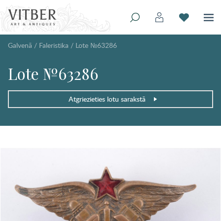
Galvenā
/
Faleristika
/
Lote №63286
Lote №63286
Atgriezieties lotu sarakstā