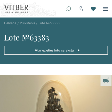
Galvenā
/
Pulkstenis
/
Lote №63383
Lote №63383
Atgriezieties lotu sarakstā