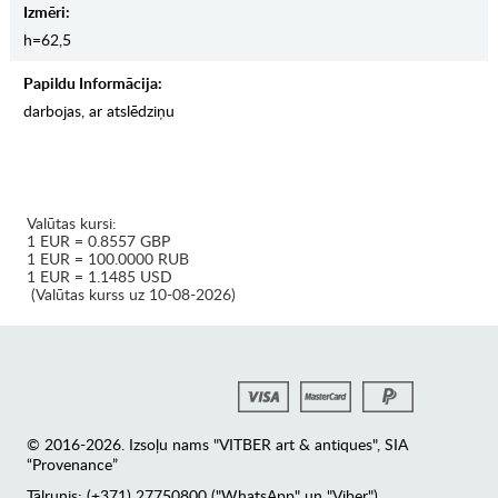
Izmēri:
h=62,5
Papildu Informācija:
darbojas, ar atslēdziņu
Valūtas kursi:
1 EUR = 0.8557 GBP
1 EUR = 100.0000 RUB
1 EUR = 1.1485 USD
(Valūtas kurss uz 10-08-2026)
© 2016-2026. Izsoļu nams "VITBER art & antiques", SIA
“Provenance”
Tālrunis: (+371) 27750800 ("WhatsApp" un "Viber")