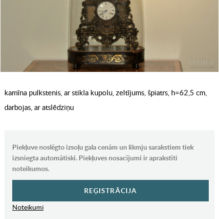
kamīna pulkstenis, ar stikla kupolu, zeltījums, špiatrs, h=62,5 cm,
darbojas, ar atslēdziņu
Piekļuve noslēgto izsoļu gala cenām un likmju sarakstiem tiek
izsniegta automātiski. Piekļuves nosacījumi ir aprakstīti
noteikumos.
REĢISTRĀCIJA
Noteikumi