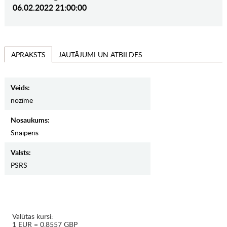
06.02.2022 21:00:00
JAUTĀJUMI UN ATBILDES
APRAKSTS
Veids:
nozīme
Nosaukums:
Snaiperis
Valsts:
PSRS
Valūtas kursi:
1 EUR = 0.8557 GBP