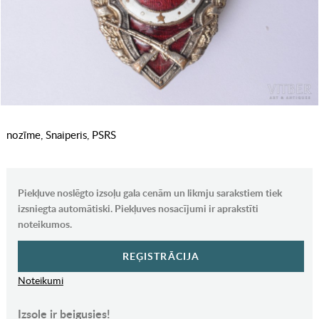
nozīme, Snaiperis, PSRS
Piekļuve noslēgto izsoļu gala cenām un likmju sarakstiem tiek
izsniegta automātiski. Piekļuves nosacījumi ir aprakstīti
noteikumos.
REĢISTRĀCIJA
Noteikumi
Izsole ir beigusies!