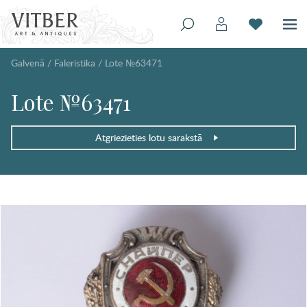
Galvenā
/
Faleristika
/
Lote №63471
Lote №63471
Atgriezieties lotu sarakstā