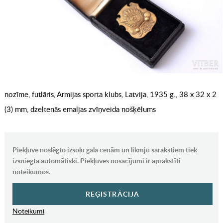
nozīme, futlāris, Armijas sporta klubs, Latvija, 1935 g., 38 х 32 х 2
(3) mm, dzeltenās emaljas zvīņveida nošķēlums
Piekļuve noslēgto izsoļu gala cenām un likmju sarakstiem tiek
izsniegta automātiski. Piekļuves nosacījumi ir aprakstīti
noteikumos.
REĢISTRĀCIJA
Noteikumi