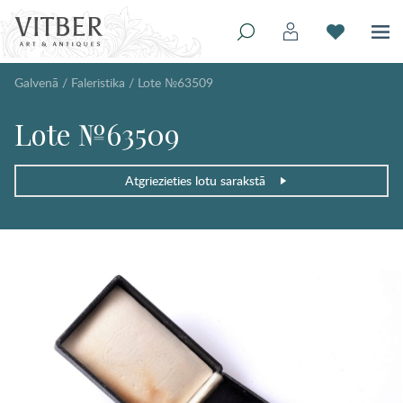
Galvenā
/
Faleristika
/
Lote №63509
Lote №63509
Atgriezieties lotu sarakstā