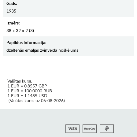
Gads:
1935
Izmērs:
38 х 32 х 2 (3)
Papildus Informācija:
dzeltenās emaljas zvīņveida nošķēlums
Valūtas kursi:
1 EUR = 0.8557 GBP
1 EUR = 100.0000 RUB
1 EUR = 1.1485 USD
(Valūtas kurss uz 06-08-2026)