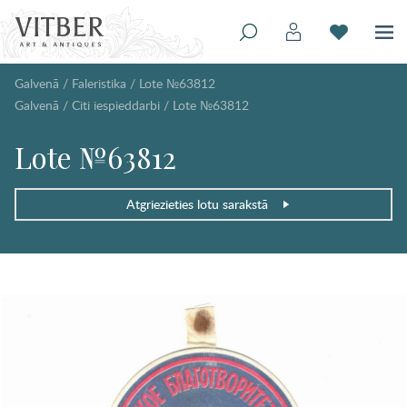
Galvenā
/
Faleristika
/
Lote №63812
Galvenā
/
Citi iespieddarbi
/
Lote №63812
Lote №63812
Atgriezieties lotu sarakstā