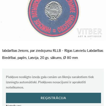
labdarības žetons, par ziedojumu RLLB - Rīgas Latviešu Labdarības
Biedrībai, papīrs, Latvija, 20.gs. sākums, Ø 80 mm
Piekļuve noslēgto izsoļu gala cenām un likmju sarakstiem tiek
izsniegta automātiski. Piekļuves nosacījumi ir aprakstīti
noteikumos.
REĢISTRĀCIJA
Noteikumi