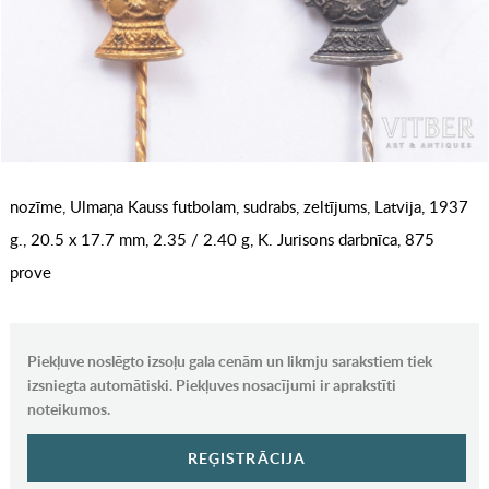
nozīme, Ulmaņa Kauss futbolam, sudrabs, zeltījums, Latvija, 1937
g., 20.5 x 17.7 mm, 2.35 / 2.40 g, K. Jurisons darbnīca, 875
prove
Piekļuve noslēgto izsoļu gala cenām un likmju sarakstiem tiek
izsniegta automātiski. Piekļuves nosacījumi ir aprakstīti
noteikumos.
REĢISTRĀCIJA