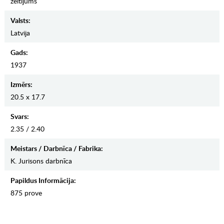
zeltījums
Valsts:
Latvija
Gads:
1937
Izmērs:
20.5 x 17.7
Svars:
2.35 / 2.40
Meistars / Darbnīca / Fabrika:
K. Jurisons darbnīca
Papildus Informācija:
875 prove