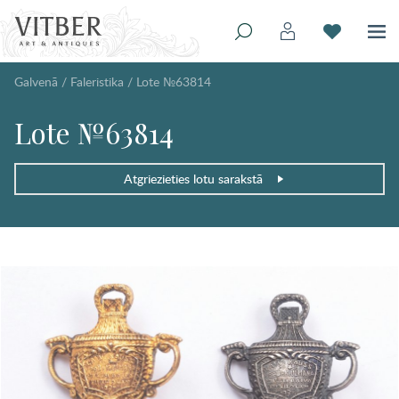
Galvenā
/
Faleristika
/
Lote №63814
Lote №63814
Atgriezieties lotu sarakstā