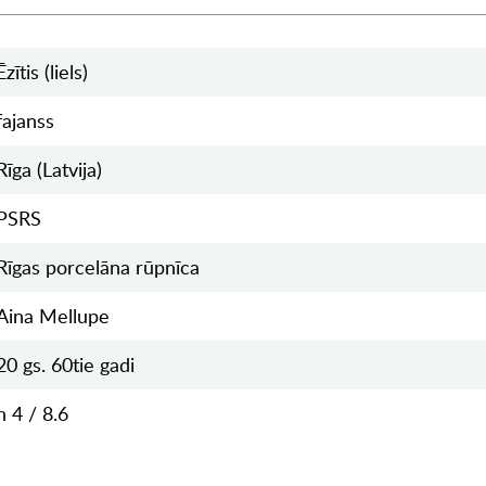
Ēzītis (liels)
fajanss
Rīga (Latvija)
PSRS
Rīgas porcelāna rūpnīca
Aina Mellupe
20 gs. 60tie gadi
h 4 / 8.6