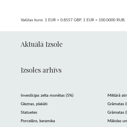
Valūtas kursi:
1 EUR = 0.8557 GBP
,
1 EUR = 100.0000 RUB
,
Aktuālā Izsole
Izsoles arhīvs
Investīcijas zelta monētas (5%)
Militārā atr
Gleznas, plakāti
Grāmatas (
Statuetes
Grāmatas (l
Porcelāns, keramika
Mākslas un