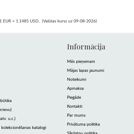
1 EUR = 1.1485 USD
,
(Valūtas kurss uz 09-08-2026)
Informācija
Mēs pieņemam
Mājas lapas jaunumi
Noteikumi
Apmaksa
Piegāde
ibūtika
Kontakti
krievu)
Par mums
atv. u.c.)
Privātuma politika
 kolekcionēšanas katalogi
Sīkdatņu politika