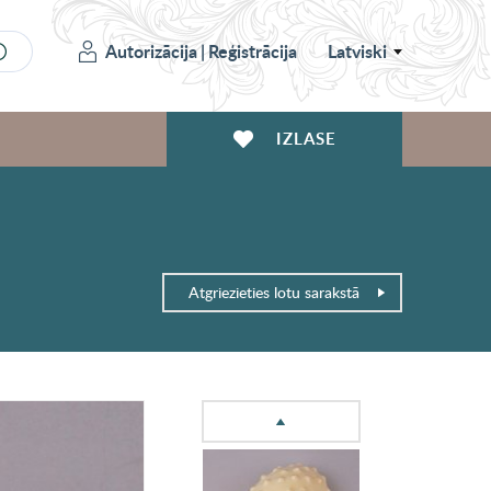
Autorizācija
|
Reģistrācija
Latviski
IZLASE
Atgriezieties lotu sarakstā