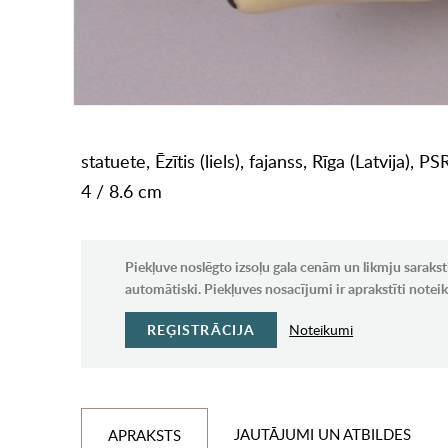
statuete, Ēzītis (liels), fajanss, Rīga (Latvija)
4 / 8.6 cm
Piekļuve noslēgto izsoļu gala cenām un likmju sarakst
automātiski. Piekļuves nosacījumi ir aprakstīti note
REĢISTRĀCIJA
Noteikumi
JAUTĀJUMI UN ATBILDES
APRAKSTS