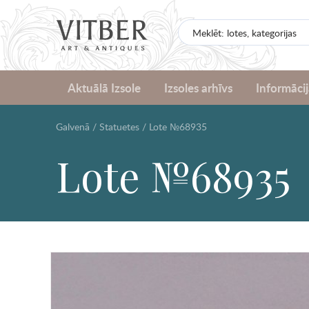
Aktuālā Izsole
Izsoles arhīvs
Informācij
Galvenā
/
Statuetes
/
Lote №68935
Lote №68935