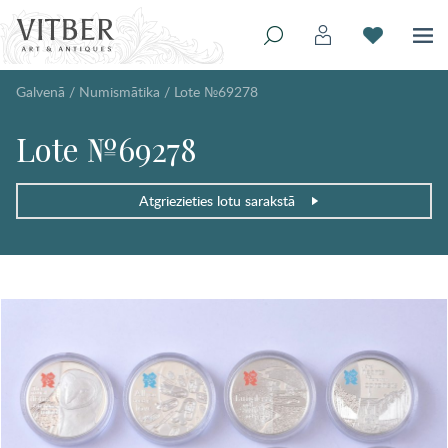
Galvenā
/
Numismātika
/
Lote №69278
Lote №69278
Atgriezieties lotu sarakstā