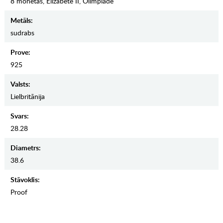
8 monētas, Elizabete II, Olimpiāde
Metāls:
sudrabs
Prove:
925
Valsts:
Lielbritānija
Svars:
28.28
Diametrs:
38.6
Stāvoklis:
Proof