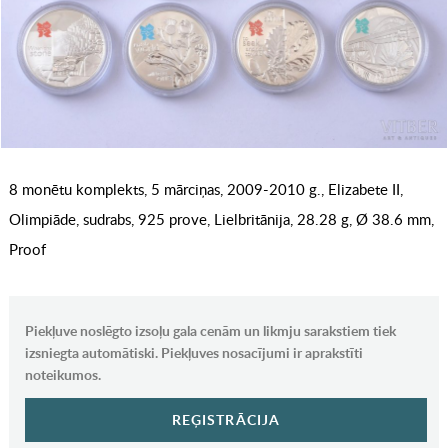
8 monētu komplekts, 5 mārciņas, 2009-2010 g., Elizabete II,
Olimpiāde, sudrabs, 925 prove, Lielbritānija, 28.28 g, Ø 38.6 mm,
Proof
Piekļuve noslēgto izsoļu gala cenām un likmju sarakstiem tiek
izsniegta automātiski. Piekļuves nosacījumi ir aprakstīti
noteikumos.
REĢISTRĀCIJA