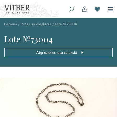
Galvenā
/
Rotas un dārglietas
/
Lote №73004
Lote №73004
Atgriezieties lotu sarakstā