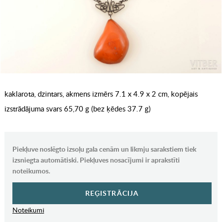
kaklarota, dzintars, akmens izmērs 7.1 x 4.9 x 2 cm, kopējais
izstrādājuma svars 65,70 g (bez ķēdes 37.7 g)
Piekļuve noslēgto izsoļu gala cenām un likmju sarakstiem tiek
izsniegta automātiski. Piekļuves nosacījumi ir aprakstīti
noteikumos.
REĢISTRĀCIJA
Noteikumi