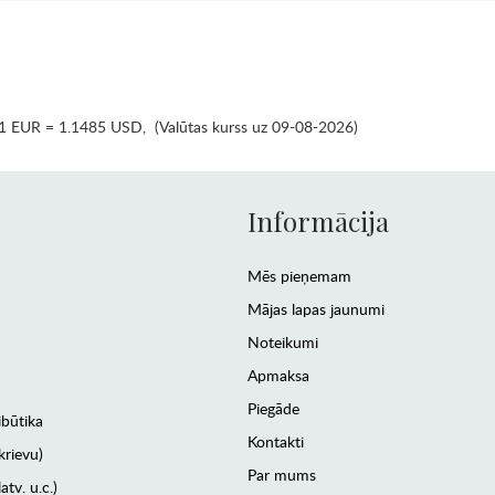
1 EUR = 1.1485 USD
,
(Valūtas kurss uz 09-08-2026)
Informācija
Mēs pieņemam
Mājas lapas jaunumi
Noteikumi
Apmaksa
Piegāde
ibūtika
Kontakti
krievu)
Par mums
atv. u.c.)