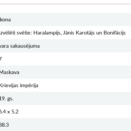
ikona
Izvēlēti svētie: Haralampijs, Jānis Karotājs un Bonifācijs
vara sakausējuma
7
Maskava
Krievijas impērija
19. gs.
6.4 x 5.2
88.3