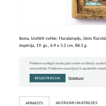
ikona, Izvēlēti svētie: Haralampijs, Jānis Karo
impērija, 19. gs., 6.4 x 5.2 cm, 88.3 g.
Piekļuve noslēgto izsoļu gala cenām un likmju sarakst
automātiski. Piekļuves nosacījumi ir aprakstīti note
REĢISTRĀCIJA
Noteikumi
JAUTĀJUMI UN ATBILDES
APRAKSTS