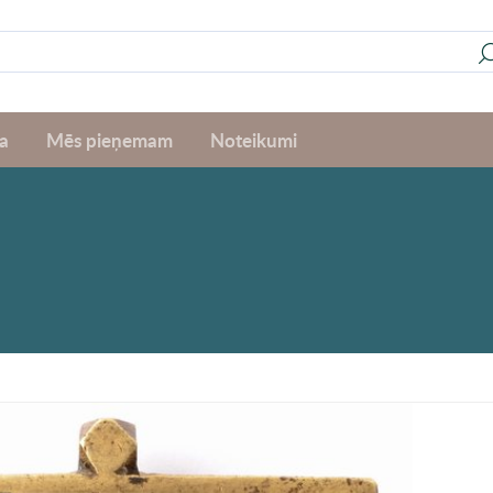
a
Mēs pieņemam
Noteikumi