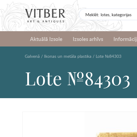
Aktuālā Izsole
Izsoles arhīvs
Informācij
Galvenā
/
Ikonas un metāla plastika
/
Lote №84303
Lote №84303