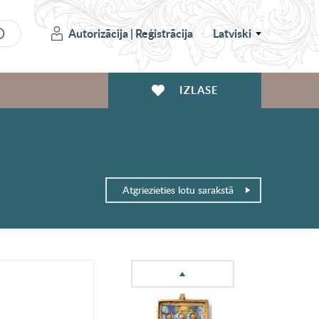
Autorizācija
|
Reģistrācija
Latviski
IZLASE
Atgriezieties lotu sarakstā