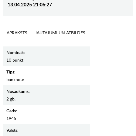
13.04.2025 21:06:27
JAUTĀJUMI UN ATBILDES
APRAKSTS
Nomināls:
10 punkti
Tips:
banknote
Nosaukums:
2 gb.
Gads:
1945
Valsts: