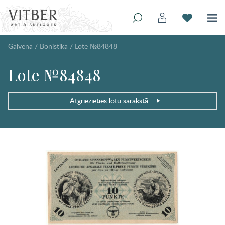
Galvenā
/
Bonistika
/
Lote №84848
Lote №84848
Atgriezieties lotu sarakstā