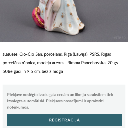
statuete, Čio-Čio San, porcelāns, Rīga (Latvija), PSRS, Rīgas
porcelāna rūpnīca, modeļa autors - Rimma Pancehovska, 20 gs.
50tie gadi, h 9.5 cm, bez zīmoga
Piekļuve noslēgto izsoļu gala cenām un likmju sarakstiem tiek
izsniegta automātiski. Piekļuves nosacījumi ir aprakstīti
noteikumos.
REĢISTRĀCIJA