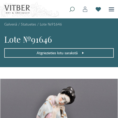
Galvenā
/
Statuetes
/
Lote №91646
Lote №91646
Atgriezieties lotu sarakstā