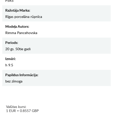
PSRS
Ražotāja Marka:
Rīgas porcelāna rūpnīca
Modeļa Autors:
Rimma Pancehovska
Periods:
20 gs. 50tie gadi
Izmēri:
h 9.5
Papildus Informācija:
bez zīmoga
Valūtas kursi:
1 EUR = 0.8557 GBP