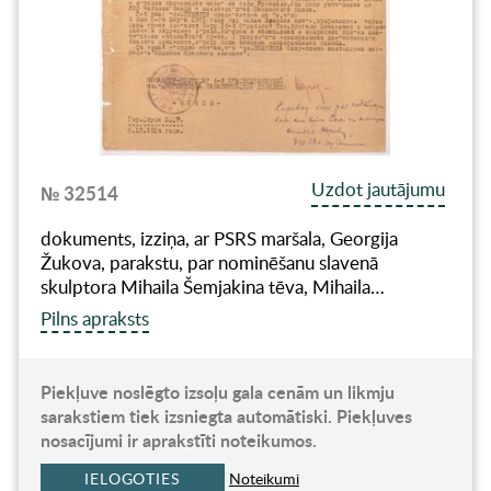
Uzdot jautājumu
№ 32514
dokuments, izziņa, ar PSRS maršala, Georgija
Žukova, parakstu, par nominēšanu slavenā
skulptora Mihaila Šemjakina tēva, Mihaila…
Pilns apraksts
Piekļuve noslēgto izsoļu gala cenām un likmju
sarakstiem tiek izsniegta automātiski. Piekļuves
nosacījumi ir aprakstīti noteikumos.
IELOGOTIES
Noteikumi