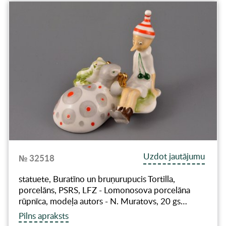
Uzdot jautājumu
№ 32518
statuete, Buratīno un bruņurupucis Tortilla,
porcelāns, PSRS, LFZ - Lomonosova porcelāna
rūpnīca, modeļa autors - N. Muratovs, 20 gs…
Pilns apraksts