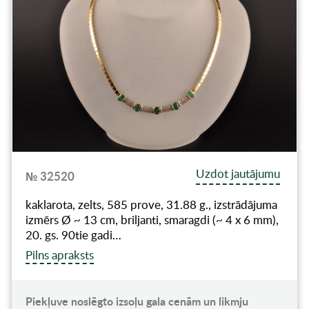
Uzdot jautājumu
№ 32520
kaklarota, zelts, 585 prove, 31.88 g., izstrādājuma
izmērs Ø ~ 13 cm, briljanti, smaragdi (~ 4 x 6 mm),
20. gs. 90tie gadi…
Pilns apraksts
Piekļuve noslēgto izsoļu gala cenām un likmju