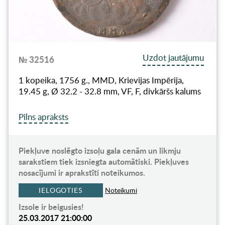
Uzdot jautājumu
№ 32516
1 kopeika, 1756 g., MMD, Krievijas Impērija,
19.45 g, Ø 32.2 - 32.8 mm, VF, F, divkāršs kalums
Pilns apraksts
Piekļuve noslēgto izsoļu gala cenām un likmju
sarakstiem tiek izsniegta automātiski. Piekļuves
nosacījumi ir aprakstīti noteikumos.
IELOGOTIES
Noteikumi
Izsole ir beigusies!
25.03.2017 21:00:00