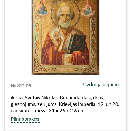
Uzdot jautājumu
№ 32509
ikona, Svētais Nikolajs Brīnumdarītājs, dēlis,
gleznojums, zeltījums, Krievijas impērija, 19. un 20.
gadsimtu robeža, 31 x 26 x 2.6 cm
Pilns apraksts