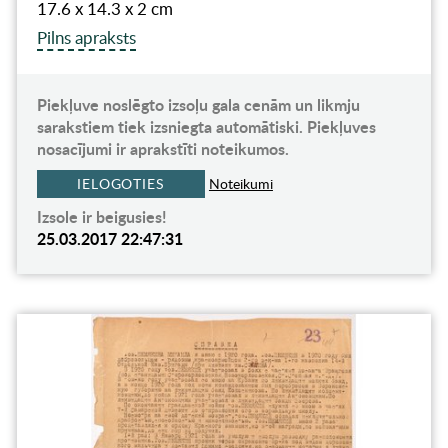
17.6 x 14.3 x 2 cm
Pilns apraksts
Piekļuve noslēgto izsoļu gala cenām un likmju
sarakstiem tiek izsniegta automātiski. Piekļuves
nosacījumi ir aprakstīti noteikumos.
IELOGOTIES
Noteikumi
Izsole ir beigusies!
25.03.2017 22:47:31