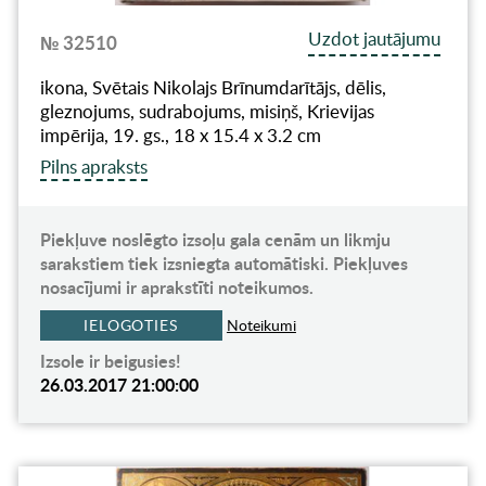
Uzdot jautājumu
№ 32510
ikona, Svētais Nikolajs Brīnumdarītājs, dēlis,
gleznojums, sudrabojums, misiņš, Krievijas
impērija, 19. gs., 18 x 15.4 x 3.2 cm
Pilns apraksts
Piekļuve noslēgto izsoļu gala cenām un likmju
sarakstiem tiek izsniegta automātiski. Piekļuves
nosacījumi ir aprakstīti noteikumos.
IELOGOTIES
Noteikumi
Izsole ir beigusies!
26.03.2017 21:00:00