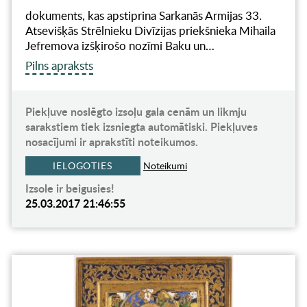
dokuments, kas apstiprina Sarkanās Armijas 33.
Atsevišķās Strēlnieku Divīzijas priekšnieka Mihaila
Jefremova izšķirošo nozīmi Baku un…
Pilns apraksts
Piekļuve noslēgto izsoļu gala cenām un likmju
sarakstiem tiek izsniegta automātiski. Piekļuves
nosacījumi ir aprakstīti noteikumos.
IELOGOTIES
Noteikumi
Izsole ir beigusies!
25.03.2017 21:46:55