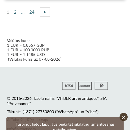
1
2
...
24
Valūtas kursi:
1 EUR = 0.8557 GBP
1 EUR = 100.0000 RUB
1 EUR = 1.1485 USD
(Valūtas kurss uz 07-08-2026)
© 2016-2026. Izsoļu nams "VITBER art & antiques", SIA
“Provenance”
Tālrunis: (+371) 27750800 ("WhatsApp" un "Viber")
×
А.Čaka 91, Rīga, Latvija
Turpinot lietot lapu, Jūs piekrītat sīkdatņu izmantošanas
info@vitber.com
noteikumiem.