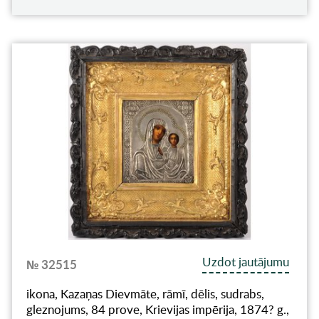
Uzdot jautājumu
№ 32515
ikona, Kazaņas Dievmāte, rāmī, dēlis, sudrabs,
gleznojums, 84 prove, Krievijas impērija, 1874? g.,