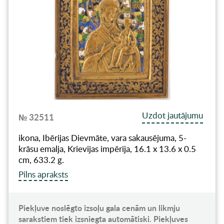
Uzdot jautājumu
№ 32511
ikona, Ibērijas Dievmāte, vara sakausējuma, 5-
krāsu emalja, Krievijas impērija, 16.1 x 13.6 x 0.5
cm, 633.2 g.
Pilns apraksts
Piekļuve noslēgto izsoļu gala cenām un likmju
sarakstiem tiek izsniegta automātiski. Piekļuves