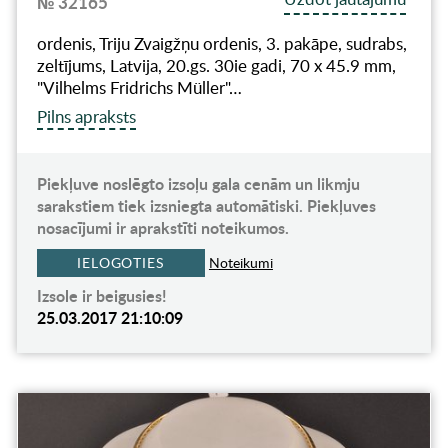
№ 32165
ordenis, Triju Zvaigžņu ordenis, 3. pakāpe, sudrabs,
zeltījums, Latvija, 20.gs. 30ie gadi, 70 x 45.9 mm,
"Vilhelms Fridrichs Müller"…
Pilns apraksts
Piekļuve noslēgto izsoļu gala cenām un likmju
sarakstiem tiek izsniegta automātiski. Piekļuves
nosacījumi ir aprakstīti noteikumos.
IELOGOTIES
Noteikumi
Izsole ir beigusies!
25.03.2017 21:10:09