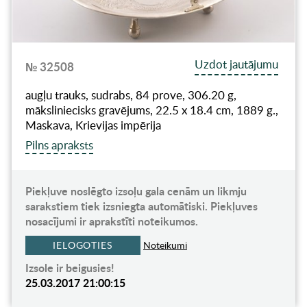
Uzdot jautājumu
№ 32508
augļu trauks, sudrabs, 84 prove, 306.20 g,
māksliniecisks gravējums, 22.5 x 18.4 cm, 1889 g.,
Maskava, Krievijas impērija
Pilns apraksts
Piekļuve noslēgto izsoļu gala cenām un likmju
sarakstiem tiek izsniegta automātiski. Piekļuves
nosacījumi ir aprakstīti noteikumos.
IELOGOTIES
Noteikumi
Izsole ir beigusies!
25.03.2017 21:00:15