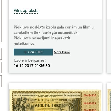
Pilns apraksts
Piekļuve noslēgto izsoļu gala cenām un likmju
sarakstiem tiek izsniegta automātiski.
Piekļuves nosacījumi ir aprakstīti
noteikumos.
Noteikumi
IELOGOTIES
Izsole ir beigusies!
16.12.2017 21:35:50