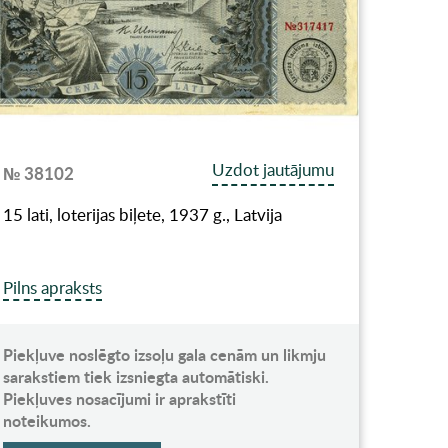
Uzdot jautājumu
№ 38102
15 lati, loterijas biļete, 1937 g., Latvija
Pilns apraksts
Piekļuve noslēgto izsoļu gala cenām un likmju
sarakstiem tiek izsniegta automātiski.
Piekļuves nosacījumi ir aprakstīti
noteikumos.