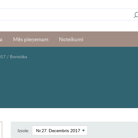
a
Mēs pieņemam
Noteikumi
017
/
Bonistika
Izsole: