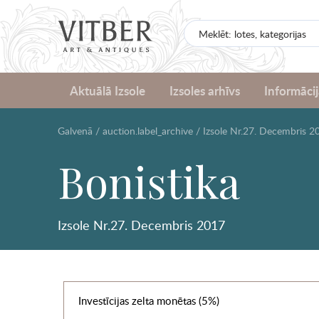
Aktuālā Izsole
Izsoles arhīvs
Informācij
Galvenā
/
auction.label_archive
/
Izsole Nr.27. Decembris 2
Bonistika
Izsole Nr.27. Decembris 2017
Investīcijas zelta monētas (5%)