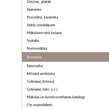
Gleznas, plakāti
Statuetes
Porcelāns, keramika
Stikla izstrādājumi
Mākslinieciskā liešana
Sudrabs
Numismātika
Bonistika
Faleristika
Militārā atribūtika
Grāmatas (krievu)
Grāmatas (latv. u.c.)
Mākslas un kolekcionēšanas katalogi
Citi iespieddarbi