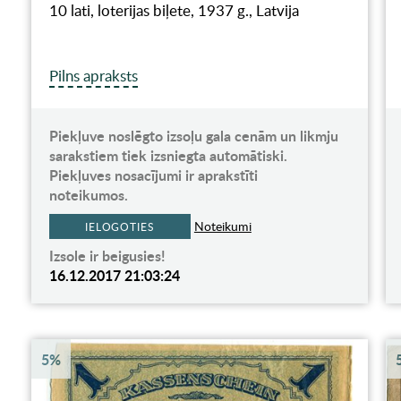
10 lati, loterijas biļete, 1937 g., Latvija
Pilns apraksts
Piekļuve noslēgto izsoļu gala cenām un likmju
sarakstiem tiek izsniegta automātiski.
Piekļuves nosacījumi ir aprakstīti
noteikumos.
Noteikumi
IELOGOTIES
Izsole ir beigusies!
16.12.2017 21:03:24
5%