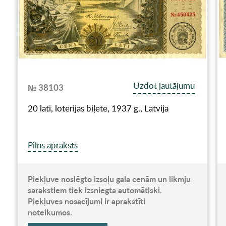
Uzdot jautājumu
№ 38103
20 lati, loterijas biļete, 1937 g., Latvija
Pilns apraksts
Piekļuve noslēgto izsoļu gala cenām un likmju
sarakstiem tiek izsniegta automātiski.
Piekļuves nosacījumi ir aprakstīti
noteikumos.