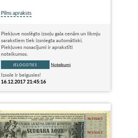
Pilns apraksts
Piekļuve noslēgto izsoļu gala cenām un likmju
sarakstiem tiek izsniegta automātiski.
Piekļuves nosacījumi ir aprakstīti
noteikumos.
Noteikumi
IELOGOTIES
Izsole ir beigusies!
16.12.2017 21:45:16