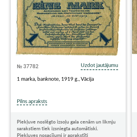
Uzdot jautājumu
№ 37782
1 marka, banknote, 1919 g., Vācija
Pilns apraksts
Piekļuve noslēgto izsoļu gala cenām un likmju
sarakstiem tiek izsniegta automātiski.
Piekļuves nosacījumi ir aprakstīti