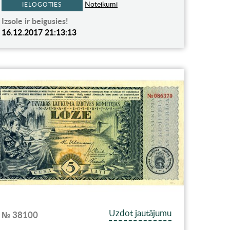
Noteikumi
IELOGOTIES
Izsole ir beigusies!
16.12.2017 21:13:13
Uzdot jautājumu
№ 38100