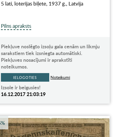
5 lati, loterijas biļete, 1937 g., Latvija
Pilns apraksts
Piekļuve noslēgto izsoļu gala cenām un likmju
sarakstiem tiek izsniegta automātiski.
Piekļuves nosacījumi ir aprakstīti
noteikumos.
Noteikumi
IELOGOTIES
Izsole ir beigusies!
16.12.2017 21:03:19
5%