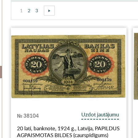
1
2
3
Uzdot jautājumu
№ 38104
20 lati, banknote, 1924 g., Latvija, PAPILDUS
AGPAISMOTAS BILDES (caurspīdīgums)