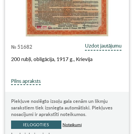
Uzdot jautājumu
№ 51682
200 rubļi, obligācija, 1917 g., Krievija
Pilns apraksts
Piekļuve noslēgto izsoļu gala cenām un likmju
sarakstiem tiek izsniegta automātiski. Piekļuves
nosacījumi ir aprakstīti noteikumos.
IELOGOTIES
Noteikumi