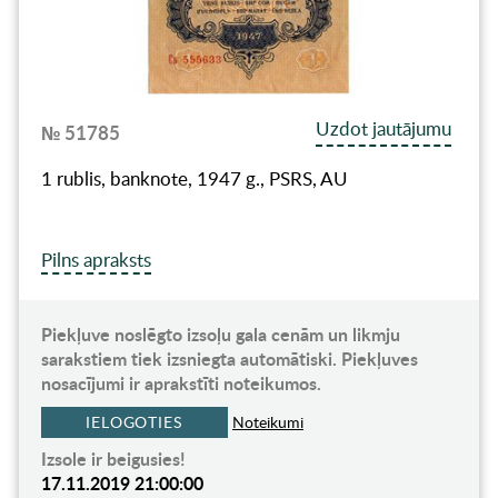
Uzdot jautājumu
№ 51785
1 rublis, banknote, 1947 g., PSRS, AU
Pilns apraksts
Piekļuve noslēgto izsoļu gala cenām un likmju
sarakstiem tiek izsniegta automātiski. Piekļuves
nosacījumi ir aprakstīti noteikumos.
IELOGOTIES
Noteikumi
Izsole ir beigusies!
17.11.2019 21:00:00