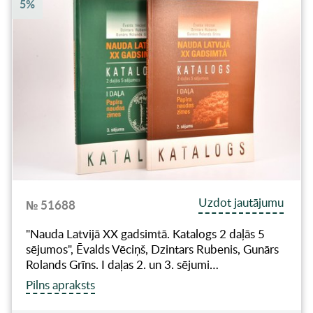
5%
Uzdot jautājumu
№ 51688
"Nauda Latvijā XX gadsimtā. Katalogs 2 daļās 5
sējumos", Ēvalds Vēciņš, Dzintars Rubenis, Gunārs
Rolands Grīns. I daļas 2. un 3. sējumi…
Pilns apraksts