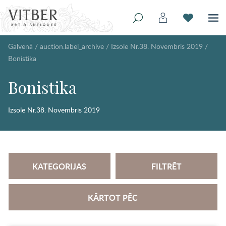
Galvenā
/
auction.label_archive
/
Izsole Nr.38. Novembris 2019
/
Bonistika
Bonistika
Izsole Nr.38. Novembris 2019
KATEGORIJAS
FILTRĒT
KĀRTOT PĒC