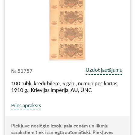
Uzdot jautājumu
№ 51757
100 rubļi, kredītbiļete, 5 gab., numuri pēc kārtas,
1910 g., Krievijas impērija, AU, UNC
Pilns apraksts
Piekļuve noslēgto izsoļu gala cenām un likmju
sarakstiem tiek izsniegta automātiski. Piekļuves