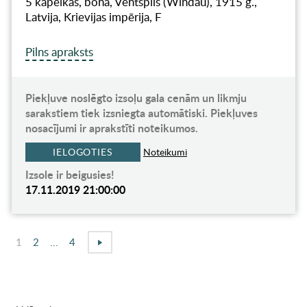
5 kapeikas, bona, Ventspils (Windau), 1915 g.,
Latvija, Krievijas impērija, F
Pilns apraksts
Piekļuve noslēgto izsoļu gala cenām un likmju
sarakstiem tiek izsniegta automātiski. Piekļuves
nosacījumi ir aprakstīti noteikumos.
IELOGOTIES
Noteikumi
Izsole ir beigusies!
17.11.2019 21:00:00
1
2
...
4