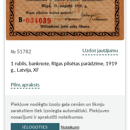
Uzdot jautājumu
№ 51782
1 rublis, banknote, Rīgas pilsētas parādzīme, 1919
g., Latvija, XF
Pilns apraksts
Piekļuve noslēgto izsoļu gala cenām un likmju
sarakstiem tiek izsniegta automātiski. Piekļuves
nosacījumi ir aprakstīti noteikumos.
IELOGOTIES
Noteikumi