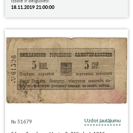
Izsole ir beigusies!
18.11.2019 21:00:00
Uzdot jautājumu
№ 51679