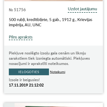
Uzdot jautājumu
№ 51756
500 rubļi, kredītbiļete, 5 gab., 1912 g., Krievijas
impērija, AU, UNC
Pilns apraksts
Piekļuve noslēgto izsoļu gala cenām un likmju
sarakstiem tiek izsniegta automātiski. Piekļuves
nosacījumi ir aprakstīti noteikumos.
IELOGOTIES
Noteikumi
Izsole ir beigusies!
17.11.2019 21:12:02