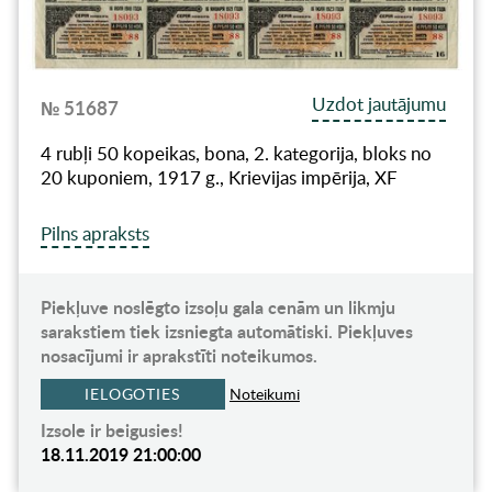
Uzdot jautājumu
№ 51687
4 rubļi 50 kopeikas, bona, 2. kategorija, bloks no
20 kuponiem, 1917 g., Krievijas impērija, XF
Pilns apraksts
Piekļuve noslēgto izsoļu gala cenām un likmju
sarakstiem tiek izsniegta automātiski. Piekļuves
nosacījumi ir aprakstīti noteikumos.
IELOGOTIES
Noteikumi
Izsole ir beigusies!
18.11.2019 21:00:00