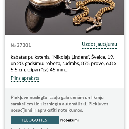
Uzdot jautājumu
№ 27301
kabatas pulkstenis, "Nikolajs Ļindens", Šveice, 19.
un 20. gadsimtu robeža, sudrabs, 875 prove, 6.8 x
5.5 cm, (ciparnīca) 45 mm…
Pilns apraksts
Piekļuve noslēgto izsoļu gala cenām un likmju
sarakstiem tiek izsniegta automātiski. Piekļuves
nosacījumi ir aprakstīti noteikumos.
IELOGOTIES
Noteikumi