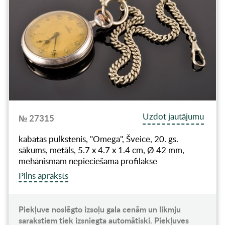
Uzdot jautājumu
№ 27315
kabatas pulkstenis, "Omega", Šveice, 20. gs.
sākums, metāls, 5.7 x 4.7 x 1.4 cm, Ø 42 mm,
mehānismam nepieciešama profilakse
Pilns apraksts
Piekļuve noslēgto izsoļu gala cenām un likmju
sarakstiem tiek izsniegta automātiski. Piekļuves