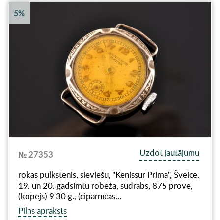
5%
Uzdot jautājumu
№ 27353
rokas pulkstenis, sieviešu, "Kenissur Prima", Šveice,
19. un 20. gadsimtu robeža, sudrabs, 875 prove,
(kopējs) 9.30 g., (ciparnīcas…
Pilns apraksts