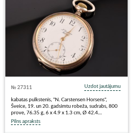
Uzdot jautājumu
№ 27311
kabatas pulkstenis, "N. Carstensen Horsens",
Šveice, 19. un 20. gadsimtu robeža, sudrabs, 800
prove, 76.35 g, 6 x 4.9 x 1.3 cm, Ø 42.4…
Pilns apraksts