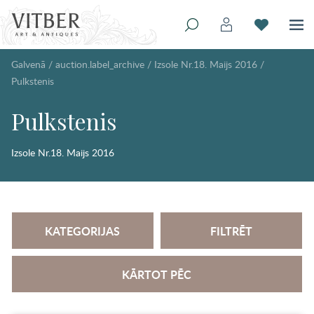
Galvenā
/
auction.label_archive
/
Izsole Nr.18. Maijs 2016
/
Pulkstenis
Pulkstenis
Izsole Nr.18. Maijs 2016
KATEGORIJAS
FILTRĒT
KĀRTOT PĒC