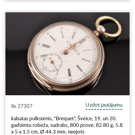
Uzdot jautājumu
№ 27307
kabatas pulkstenis, "Brequet", Šveice, 19. un 20.
gadsimtu robeža, sudrabs, 800 prove, 82.80 g, 5.8
x 5 x 1.5 cm, Ø 44.3 mm, neejošs