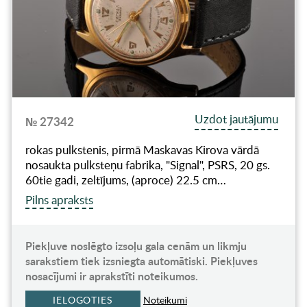
Uzdot jautājumu
№ 27342
rokas pulkstenis, pirmā Maskavas Kirova vārdā
nosaukta pulksteņu fabrika, "Signal", PSRS, 20 gs.
60tie gadi, zeltījums, (aproce) 22.5 cm…
Pilns apraksts
Piekļuve noslēgto izsoļu gala cenām un likmju
sarakstiem tiek izsniegta automātiski. Piekļuves
nosacījumi ir aprakstīti noteikumos.
IELOGOTIES
Noteikumi