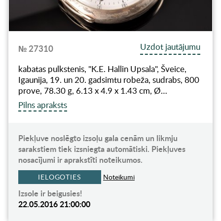
Uzdot jautājumu
№ 27310
kabatas pulkstenis, "K.E. Hallin Upsala", Šveice,
Igaunija, 19. un 20. gadsimtu robeža, sudrabs, 800
prove, 78.30 g, 6.13 x 4.9 x 1.43 cm, Ø…
Pilns apraksts
Piekļuve noslēgto izsoļu gala cenām un likmju
sarakstiem tiek izsniegta automātiski. Piekļuves
nosacījumi ir aprakstīti noteikumos.
IELOGOTIES
Noteikumi
Izsole ir beigusies!
22.05.2016 21:00:00