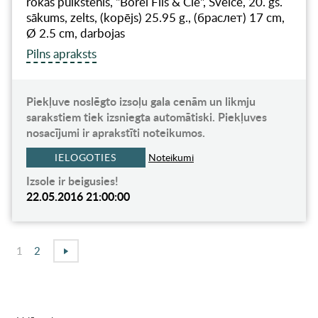
rokas pulkstenis, "Borel Fils & Cie", Šveice, 20. gs.
sākums, zelts, (kopējs) 25.95 g., (браслет) 17 cm,
Ø 2.5 cm, darbojas
Pilns apraksts
Piekļuve noslēgto izsoļu gala cenām un likmju
sarakstiem tiek izsniegta automātiski. Piekļuves
nosacījumi ir aprakstīti noteikumos.
IELOGOTIES
Noteikumi
Izsole ir beigusies!
22.05.2016 21:00:00
1
2