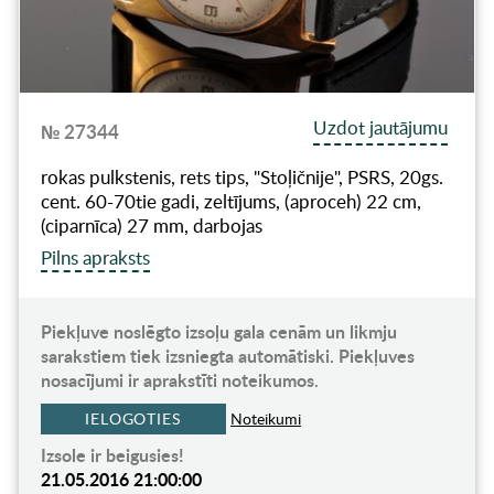
Uzdot jautājumu
№ 27344
rokas pulkstenis, rets tips, "Stoļičnije", PSRS, 20gs.
cent. 60-70tie gadi, zeltījums, (aproceh) 22 cm,
(ciparnīca) 27 mm, darbojas
Pilns apraksts
Piekļuve noslēgto izsoļu gala cenām un likmju
sarakstiem tiek izsniegta automātiski. Piekļuves
nosacījumi ir aprakstīti noteikumos.
IELOGOTIES
Noteikumi
Izsole ir beigusies!
21.05.2016 21:00:00