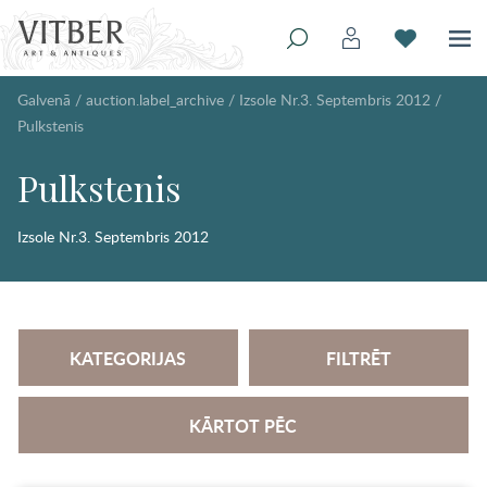
Galvenā
/
auction.label_archive
/
Izsole Nr.3. Septembris 2012
/
Pulkstenis
Pulkstenis
Izsole Nr.3. Septembris 2012
KATEGORIJAS
FILTRĒT
KĀRTOT PĒC