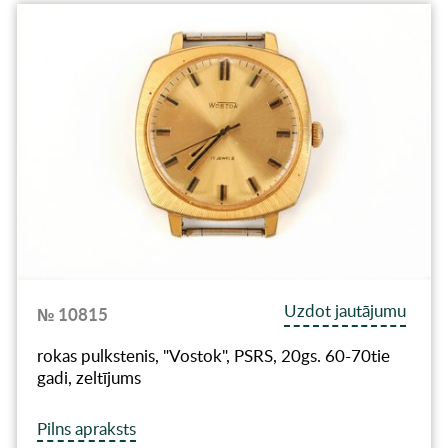
Uzdot jautājumu
№ 10815
rokas pulkstenis, "Vostok", PSRS, 20gs. 60-70tie
gadi, zeltījums
Pilns apraksts