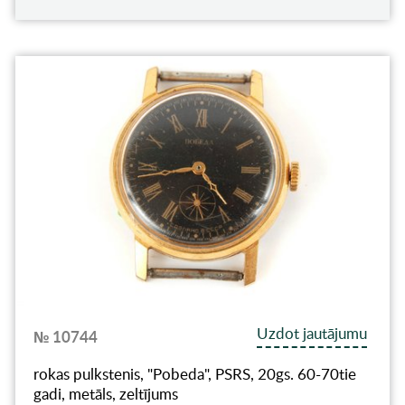
Uzdot jautājumu
№ 10744
rokas pulkstenis, "Pobeda", PSRS, 20gs. 60-70tie
gadi, metāls, zeltījums