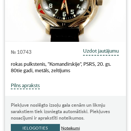
Uzdot jautājumu
№ 10743
rokas pulkstenis, "Komandirskije", PSRS, 20. gs.
80tie gadi, metāls, zeltījums
Pilns apraksts
Piekļuve noslēgto izsoļu gala cenām un likmju
sarakstiem tiek izsniegta automātiski. Piekļuves
nosacījumi ir aprakstīti noteikumos.
IELOGOTIES
Noteikumi