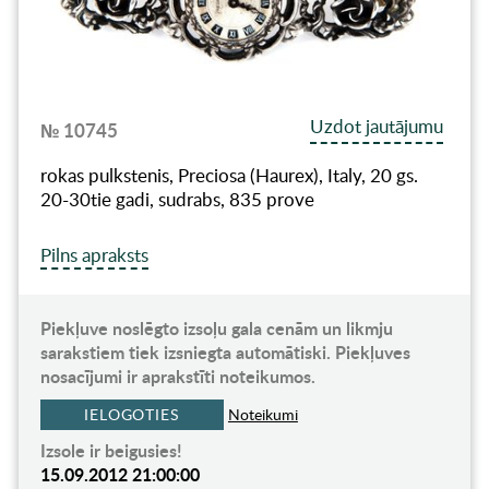
Uzdot jautājumu
№ 10745
rokas pulkstenis, Preciosa (Haurex), Italy, 20 gs.
20-30tie gadi, sudrabs, 835 prove
Pilns apraksts
Piekļuve noslēgto izsoļu gala cenām un likmju
sarakstiem tiek izsniegta automātiski. Piekļuves
nosacījumi ir aprakstīti noteikumos.
IELOGOTIES
Noteikumi
Izsole ir beigusies!
15.09.2012 21:00:00