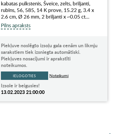
kabatas pulkstenis, Šveice, zelts, briljanti,
rubīns, 56, 585, 14 K prove, 15.22 g, 3.4 x
2.6 cm, Ø 26 mm, 2 briljanti x ~0.05 ct…
Pilns apraksts
Piekļuve noslēgto izsoļu gala cenām un likmju
sarakstiem tiek izsniegta automātiski.
Piekļuves nosacījumi ir aprakstīti
noteikumos.
Noteikumi
IELOGOTIES
Izsole ir beigusies!
13.02.2023 21:00:00