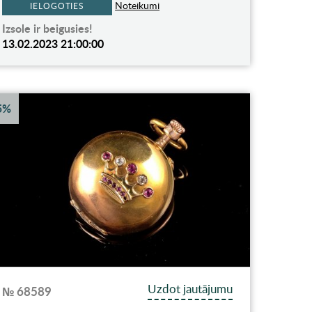
Noteikumi
IELOGOTIES
Izsole ir beigusies!
13.02.2023 21:00:00
5%
Uzdot jautājumu
№ 68589