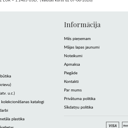
Informācija
Mēs pieņemam
Mājas lapas jaunumi
Noteikumi
Apmaksa
Piegāde
ibūtika
Kontakti
krievu)
Par mums
atv. u.c.)
Privātuma politika
 kolekcionēšanas katalogi
Sīkdatņu politika
darbi
etāla plastika
rglietas