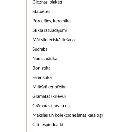
Gleznas, plakāti
Statuetes
Porcelāns, keramika
Stikla izstrādājumi
Mākslinieciskā liešana
Sudrabs
Numismātika
Bonistika
Faleristika
Militārā atribūtika
Grāmatas (krievu)
Grāmatas (latv. u.c.)
Mākslas un kolekcionēšanas katalogi
Citi iespieddarbi