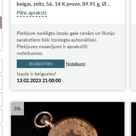
beigas, zelts, 56, 14 K prove, 89.95 g, Ø…
Pilns apraksts
Piekļuve noslēgto izsoļu gala cenām un likmju
sarakstiem tiek izsniegta automātiski.
Piekļuves nosacījumi ir aprakstīti
noteikumos.
Noteikumi
IELOGOTIES
Izsole ir beigusies!
13.02.2023 21:00:00
5%