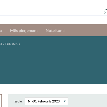
a
Mēs pieņemam
Noteikumi
23
/
Pulkstenis
Izsole: