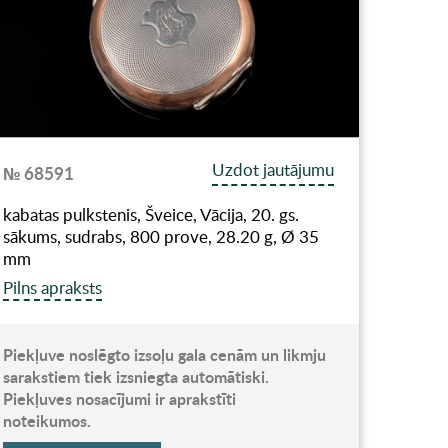
Uzdot jautājumu
№ 68591
kabatas pulkstenis, Šveice, Vācija, 20. gs.
sākums, sudrabs, 800 prove, 28.20 g, Ø 35
mm
Pilns apraksts
Piekļuve noslēgto izsoļu gala cenām un likmju
sarakstiem tiek izsniegta automātiski.
Piekļuves nosacījumi ir aprakstīti
noteikumos.