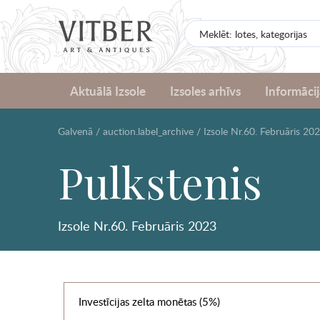
Aktuālā Izsole
Izsoles arhīvs
Informācij
Galvenā
/
auction.label_archive
/
Izsole Nr.60. Februāris 20
Pulkstenis
Izsole Nr.60. Februāris 2023
Investīcijas zelta monētas (5%)