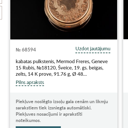
Uzdot jautājumu
№ 68594
kabatas pulkstenis, Mermod Freres, Geneve
15 Rubis, №18120, Šveice, 19. gs. beigas,
zelts, 14 K prove, 91.76 g, Ø 48…
Pilns apraksts
Piekļuve noslēgto izsoļu gala cenām un likmju
sarakstiem tiek izsniegta automātiski.
Piekļuves nosacījumi ir aprakstīti
noteikumos.