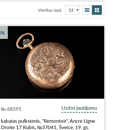
Vienības lapā:
5%
Uzdot jautājumu
№ 68595
kabatas pulkstenis, "Remontoir", Ancre Ligne
Droite 17 Rubis, №37041, Šveice, 19. gs.