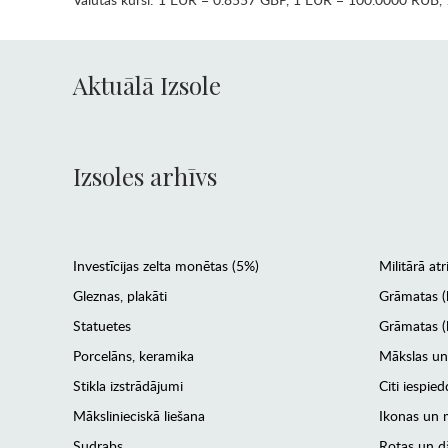
Aktuālā Izsole
Izsoles arhīvs
Investīcijas zelta monētas (5%)
Militārā atr
Gleznas, plakāti
Grāmatas (
Statuetes
Grāmatas (l
Porcelāns, keramika
Mākslas un
Stikla izstrādājumi
Citi iespied
Mākslinieciskā liešana
Ikonas un m
Sudrabs
Rotas un dā