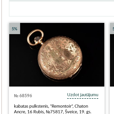
5%
Uzdot jautājumu
№ 68596
kabatas pulkstenis, "Remontoir", Chaton
Ancre, 16 Rubis, №75817, Šveice, 19. gs.