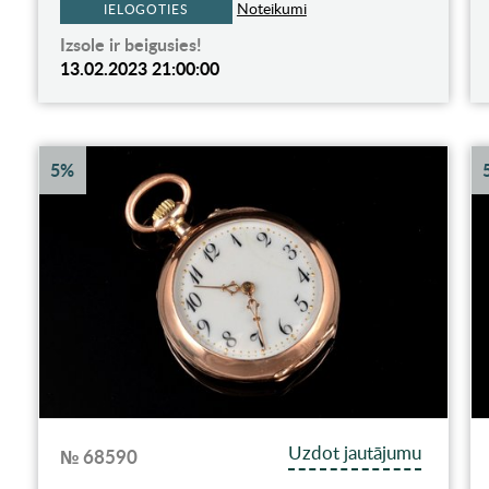
Noteikumi
IELOGOTIES
Izsole ir beigusies!
13.02.2023 21:00:00
5%
Uzdot jautājumu
№ 68590