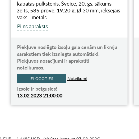
kabatas pulkstenis, Šveice, 20. gs. sākums,
zelts, 585 prove, 19.20 g, Ø 30 mm, iekšējais
vāks - metāls
Pilns apraksts
Piekļuve noslēgto izsoļu gala cenām un likmju
sarakstiem tiek izsniegta automātiski.
Piekļuves nosacījumi ir aprakstīti
noteikumos.
Noteikumi
IELOGOTIES
Izsole ir beigusies!
13.02.2023 21:00:00
1 EUR = 1.1485 USD
,
(Valūtas kurss uz 07-08-2026)