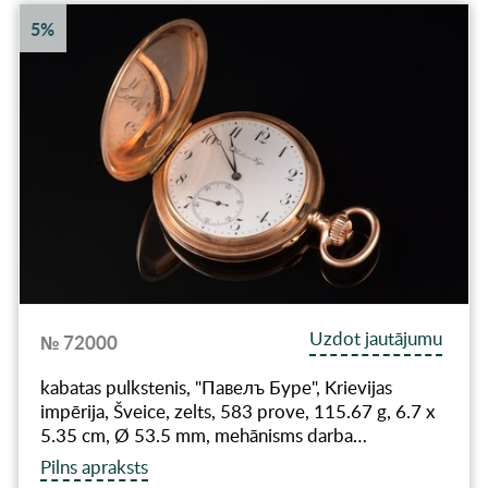
5%
Uzdot jautājumu
№ 72000
kabatas pulkstenis, "Павелъ Буре", Krievijas
impērija, Šveice, zelts, 583 prove, 115.67 g, 6.7 x
5.35 cm, Ø 53.5 mm, mehānisms darba…
Pilns apraksts