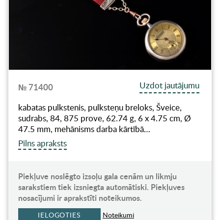
Uzdot jautājumu
№ 71400
kabatas pulkstenis, pulksteņu breloks, Šveice,
sudrabs, 84, 875 prove, 62.74 g, 6 x 4.75 cm, Ø
47.5 mm, mehānisms darba kārtībā…
Pilns apraksts
Piekļuve noslēgto izsoļu gala cenām un likmju
sarakstiem tiek izsniegta automātiski. Piekļuves
nosacījumi ir aprakstīti noteikumos.
IELOGOTIES
Noteikumi