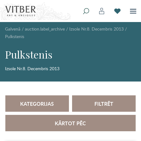
Galvenā
/
auction.label_archive
/
Izsole Nr.8. Decembris 2013
/
Pulkstenis
Pulkstenis
Izsole Nr.8. Decembris 2013
KATEGORIJAS
FILTRĒT
KĀRTOT PĒC