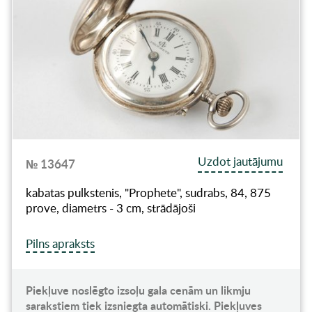
Uzdot jautājumu
№ 13647
kabatas pulkstenis, "Prophete", sudrabs, 84, 875
prove, diametrs - 3 cm, strādājoši
Pilns apraksts
Piekļuve noslēgto izsoļu gala cenām un likmju
sarakstiem tiek izsniegta automātiski. Piekļuves