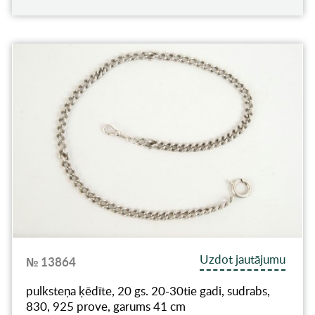
Uzdot jautājumu
№ 13864
pulksteņa ķēdīte, 20 gs. 20-30tie gadi, sudrabs,
830, 925 prove, garums 41 cm