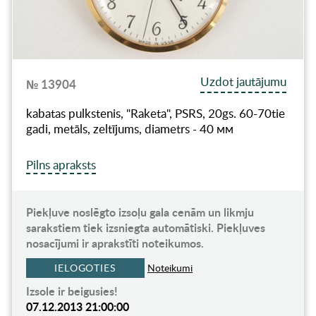
Uzdot jautājumu
№ 13904
kabatas pulkstenis, "Raketa", PSRS, 20gs. 60-70tie
gadi, metāls, zeltījums, diametrs - 40 мм
Pilns apraksts
Piekļuve noslēgto izsoļu gala cenām un likmju
sarakstiem tiek izsniegta automātiski. Piekļuves
nosacījumi ir aprakstīti noteikumos.
IELOGOTIES
Noteikumi
Izsole ir beigusies!
07.12.2013 21:00:00