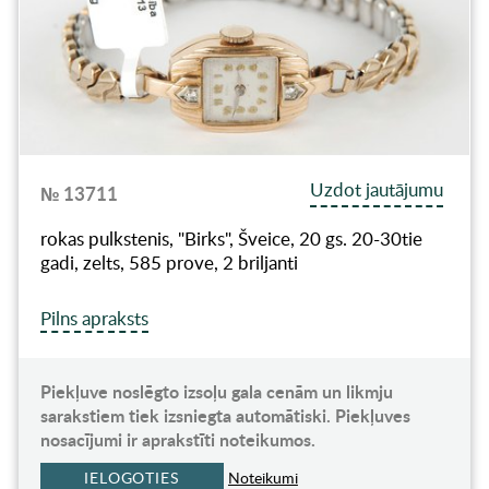
Uzdot jautājumu
№ 13711
rokas pulkstenis, "Birks", Šveice, 20 gs. 20-30tie
gadi, zelts, 585 prove, 2 briljanti
Pilns apraksts
Piekļuve noslēgto izsoļu gala cenām un likmju
sarakstiem tiek izsniegta automātiski. Piekļuves
nosacījumi ir aprakstīti noteikumos.
IELOGOTIES
Noteikumi