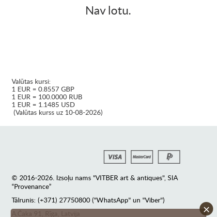
Nav lotu.
Valūtas kursi:
1 EUR = 0.8557 GBP
1 EUR = 100.0000 RUB
1 EUR = 1.1485 USD
(Valūtas kurss uz 10-08-2026)
© 2016-2026. Izsoļu nams "VITBER art & antiques", SIA
“Provenance”
Tālrunis: (+371) 27750800 ("WhatsApp" un "Viber")
×
А.Čaka 91, Rīga, Latvija