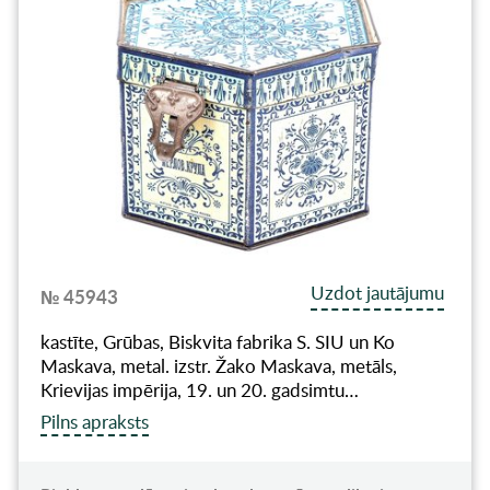
Uzdot jautājumu
№ 45943
kastīte, Grūbas, Biskvita fabrika S. SIU un Ko
Maskava, metal. izstr. Žako Maskava, metāls,
Krievijas impērija, 19. un 20. gadsimtu…
Pilns apraksts