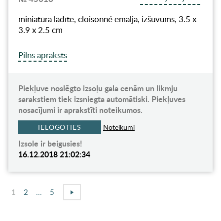
miniatūra lādīte, cloisonné emalja, izšuvums, 3.5 x
3.9 x 2.5 cm
Pilns apraksts
Piekļuve noslēgto izsoļu gala cenām un likmju
sarakstiem tiek izsniegta automātiski. Piekļuves
nosacījumi ir aprakstīti noteikumos.
IELOGOTIES
Noteikumi
Izsole ir beigusies!
16.12.2018 21:02:34
1
2
...
5