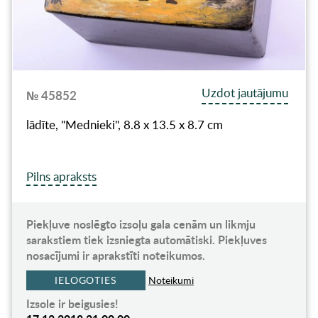
Uzdot jautājumu
№ 45852
lādīte, "Mednieki", 8.8 x 13.5 x 8.7 cm
Pilns apraksts
Piekļuve noslēgto izsoļu gala cenām un likmju
sarakstiem tiek izsniegta automātiski. Piekļuves
nosacījumi ir aprakstīti noteikumos.
IELOGOTIES
Noteikumi
Izsole ir beigusies!