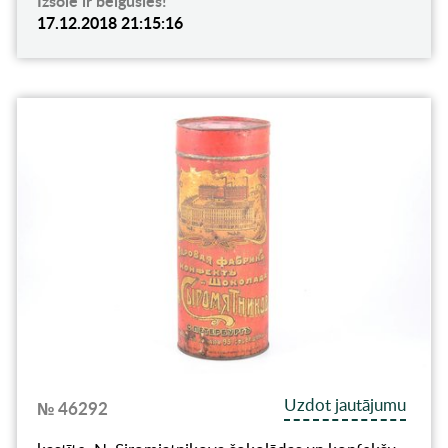
Izsole ir beigusies!
17.12.2018 21:15:16
Uzdot jautājumu
№ 46292