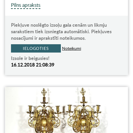
Pilns apraksts
Piekļuve noslēgto izsoļu gala cenām un likmju
sarakstiem tiek izsniegta automātiski. Piekļuves
nosacījumi ir aprakstīti noteikumos.
IELOGOTIES
Noteikumi
Izsole ir beigusies!
16.12.2018 21:08:39