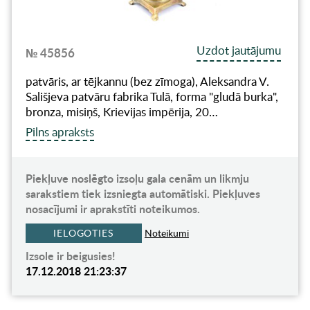
Uzdot jautājumu
№ 45856
patvāris, ar tējkannu (bez zīmoga), Aleksandra V.
Sališjeva patvāru fabrika Tulā, forma "gludā burka",
bronza, misiņš, Krievijas impērija, 20…
Pilns apraksts
Piekļuve noslēgto izsoļu gala cenām un likmju
sarakstiem tiek izsniegta automātiski. Piekļuves
nosacījumi ir aprakstīti noteikumos.
IELOGOTIES
Noteikumi
Izsole ir beigusies!
17.12.2018 21:23:37