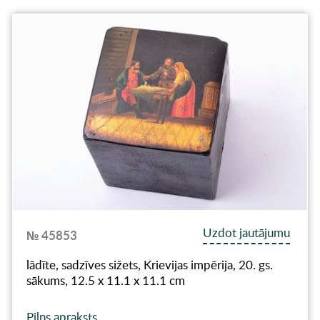
Uzdot jautājumu
№ 45853
lādīte, sadzīves sižets, Krievijas impērija, 20. gs.
sākums, 12.5 x 11.1 x 11.1 cm
Pilns apraksts