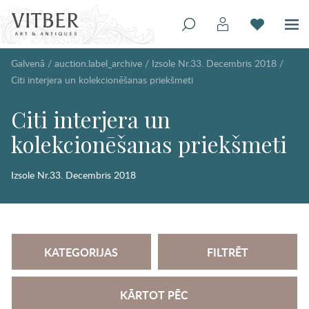
Galvenā
/
auction.label_archive
/
Izsole Nr.33. Decembris 2018
/
Citi interjera un kolekcionēšanas priekšmeti
Citi interjera un
kolekcionēšanas priekšmeti
Izsole Nr.33. Decembris 2018
KATEGORIJAS
FILTRĒT
KĀRTOT PĒC