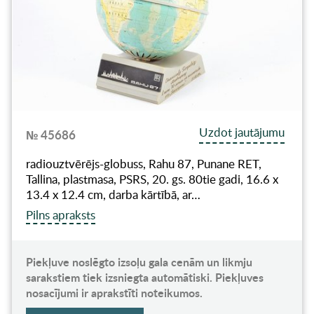
Uzdot jautājumu
№ 45686
radiouztvērējs-globuss, Rahu 87, Punane RET,
Tallina, plastmasa, PSRS, 20. gs. 80tie gadi, 16.6 x
13.4 x 12.4 cm, darba kārtībā, ar…
Pilns apraksts
Piekļuve noslēgto izsoļu gala cenām un likmju
sarakstiem tiek izsniegta automātiski. Piekļuves
nosacījumi ir aprakstīti noteikumos.