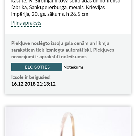
kastīte, N. Siromjatņikova šokolādas un konfekšu
fabrika, Sanktpēterburga, metāls, Krievijas
impērija, 20. gs. sākums, h 26.5 cm
Pilns apraksts
Piekļuve noslēgto izsoļu gala cenām un likmju
sarakstiem tiek izsniegta automātiski. Piekļuves
nosacījumi ir aprakstīti noteikumos.
IELOGOTIES
Noteikumi
Izsole ir beigusies!
16.12.2018 21:13:12