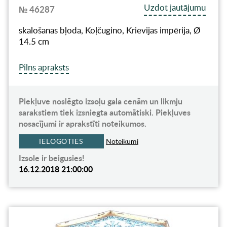
Uzdot jautājumu
№ 46287
skalošanas bļoda, Koļčugino, Krievijas impērija, Ø
14.5 cm
Pilns apraksts
Piekļuve noslēgto izsoļu gala cenām un likmju
sarakstiem tiek izsniegta automātiski. Piekļuves
nosacījumi ir aprakstīti noteikumos.
IELOGOTIES
Noteikumi
Izsole ir beigusies!
16.12.2018 21:00:00