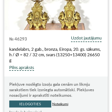
Uzdot jautājumu
№ 46293
kandelabrs, 2 gab., bronza, Eiropa, 20. gs. sākums,
h / Ø = 82 / 32 cm, svars (13250+13400) 26650
g
Pilns apraksts
Piekļuve noslēgto izsoļu gala cenām un likmju
sarakstiem tiek izsniegta automātiski. Piekļuves
nosacījumi ir aprakstīti noteikumos.
IELOGOTIES
Noteikumi