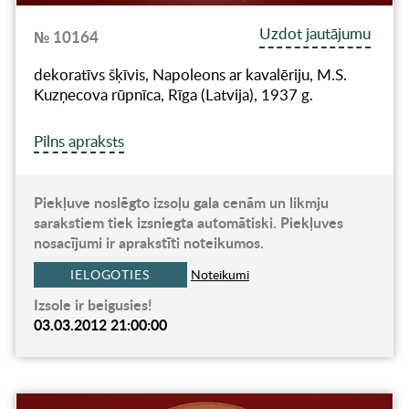
Uzdot jautājumu
№ 10164
dekoratīvs šķīvis, Napoleons ar kavalēriju, M.S.
Kuzņecova rūpnīca, Rīga (Latvija), 1937 g.
Pilns apraksts
Piekļuve noslēgto izsoļu gala cenām un likmju
sarakstiem tiek izsniegta automātiski. Piekļuves
nosacījumi ir aprakstīti noteikumos.
IELOGOTIES
Noteikumi
Izsole ir beigusies!
03.03.2012 21:00:00