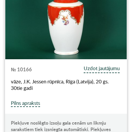
Uzdot jautājumu
№ 10166
vāze, J.K. Jessen rūpnīca, Rīga (Latvija), 20 gs.
30tie gadi
Pilns apraksts
Piekļuve noslēgto izsoļu gala cenām un likmju
sarakstiem tiek izsniegta automātiski. Piekļuves