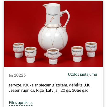
Uzdot jautājumu
№ 10225
servīze, Krūka ar piecām glāzītēm, defekts, J.K.
Jessen rūpnīca, Rīga (Latvija), 20 gs. 30tie gadi
Pilns apraksts