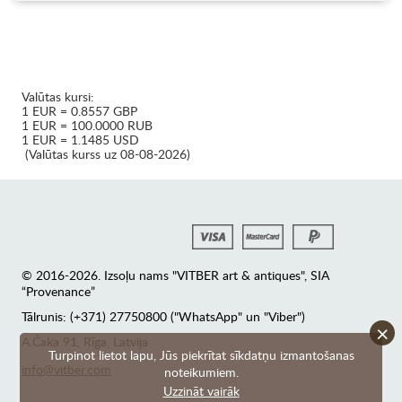
Valūtas kursi:
1 EUR = 0.8557 GBP
1 EUR = 100.0000 RUB
1 EUR = 1.1485 USD
(Valūtas kurss uz 08-08-2026)
© 2016-2026. Izsoļu nams "VITBER art & antiques", SIA
“Provenance”
Tālrunis: (+371) 27750800 ("WhatsApp" un "Viber")
×
А.Čaka 91, Rīga, Latvija
Turpinot lietot lapu, Jūs piekrītat sīkdatņu izmantošanas
info@vitber.com
noteikumiem.
Uzzināt vairāk