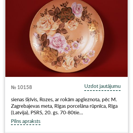
Uzdot jautājumu
№ 10158
sienas šķīvis, Rozes, ar rokām apgleznota, pēc M.
Zagrebajevas meta, Rīgas porcelāna rūpnīca, Rīga
(Latvija), PSRS, 20. gs. 70-80tie…
Pilns apraksts