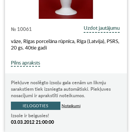
Uzdot jautājumu
№ 10061
vāze, Rīgas porcelāna rūpnīca, Rīga (Latvija), PSRS,
20 gs. 40tie gadi
Pilns apraksts
Piekļuve noslēgto izsoļu gala cenām un likmju
sarakstiem tiek izsniegta automātiski. Piekļuves
nosacījumi ir aprakstīti noteikumos.
IELOGOTIES
Noteikumi
Izsole ir beigusies!
03.03.2012 21:00:00