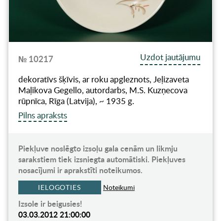
Uzdot jautājumu
№ 10217
dekoratīvs šķīvis, ar roku apgleznots, Jeļizaveta
Maļikova Gegello, autordarbs, M.S. Kuzņecova
rūpnīca, Rīga (Latvija), ~ 1935 g.
Pilns apraksts
Piekļuve noslēgto izsoļu gala cenām un likmju
sarakstiem tiek izsniegta automātiski. Piekļuves
nosacījumi ir aprakstīti noteikumos.
IELOGOTIES
Noteikumi
Izsole ir beigusies!
03.03.2012 21:00:00