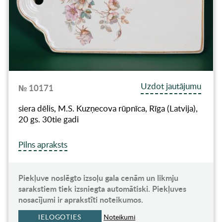
Uzdot jautājumu
№ 10171
siera dēlis, M.S. Kuzņecova rūpnīca, Rīga (Latvija),
20 gs. 30tie gadi
Pilns apraksts
Piekļuve noslēgto izsoļu gala cenām un likmju
sarakstiem tiek izsniegta automātiski. Piekļuves
nosacījumi ir aprakstīti noteikumos.
IELOGOTIES
Noteikumi