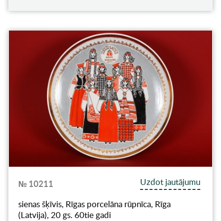
Uzdot jautājumu
№ 10211
sienas šķīvis, Rīgas porcelāna rūpnīca, Rīga
(Latvija), 20 gs. 60tie gadi