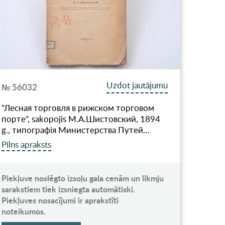
Uzdot jautājumu
№ 56032
"Лесная торговля в рижском торговом
порте", sakopojis М.А.Шистовский, 1894
g., типографiя Министерства Путей…
Pilns apraksts
Piekļuve noslēgto izsoļu gala cenām un likmju
sarakstiem tiek izsniegta automātiski.
Piekļuves nosacījumi ir aprakstīti
noteikumos.