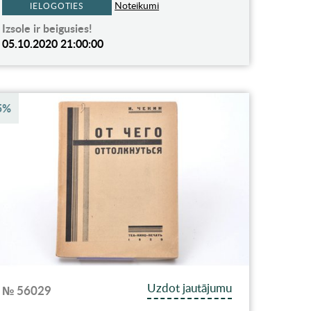
Noteikumi
IELOGOTIES
Izsole ir beigusies!
05.10.2020 21:00:00
5%
Uzdot jautājumu
№ 56029