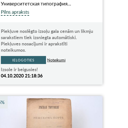
Университетская типография…
Pilns apraksts
Piekļuve noslēgto izsoļu gala cenām un likmju
sarakstiem tiek izsniegta automātiski.
Piekļuves nosacījumi ir aprakstīti
noteikumos.
Noteikumi
IELOGOTIES
Izsole ir beigusies!
04.10.2020 21:18:36
5%