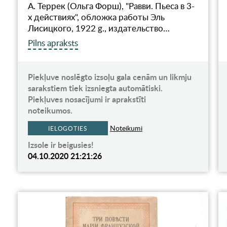
А. Террек (Ольга Форш), "Равви. Пьеса в 3-
х действиях", обложка работы Эль
Лисицкого, 1922 g., издательство…
Pilns apraksts
Piekļuve noslēgto izsoļu gala cenām un likmju
sarakstiem tiek izsniegta automātiski.
Piekļuves nosacījumi ir aprakstīti
noteikumos.
Noteikumi
IELOGOTIES
Izsole ir beigusies!
04.10.2020 21:21:26