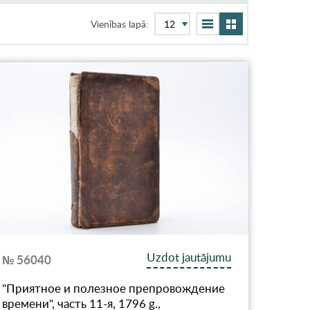
Vienības lapā:
Uzdot jautājumu
№ 56040
"Приятное и полезное препровождение
времени", часть 11-я, 1796 g.,