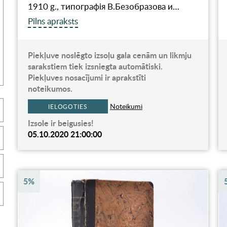
1910 g., типографiя В.Безобразова и…
Pilns apraksts
Piekļuve noslēgto izsoļu gala cenām un likmju
sarakstiem tiek izsniegta automātiski.
Piekļuves nosacījumi ir aprakstīti
noteikumos.
Noteikumi
IELOGOTIES
Izsole ir beigusies!
05.10.2020 21:00:00
5%