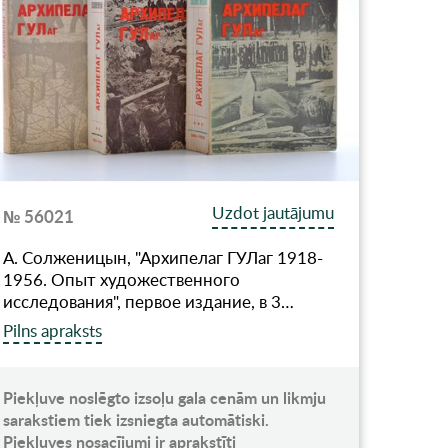
Uzdot jautājumu
№ 56021
А. Солженицын, "Архипелаг ГУЛаг 1918-
1956. Опыт художественного
исследования", первое издание, в 3…
Pilns apraksts
Piekļuve noslēgto izsoļu gala cenām un likmju
sarakstiem tiek izsniegta automātiski.
Piekļuves nosacījumi ir aprakstīti