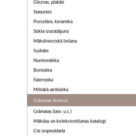
Gleznas, plakāti
Statuetes
Porcelāns, keramika
Stikla izstrādājumi
Mākslinieciskā liešana
Sudrabs
Numismātika
Bonistika
Faleristika
Militārā atribūtika
Grāmatas (krievu)
Grāmatas (latv. u.c.)
Mākslas un kolekcionēšanas katalogi
Citi iespieddarbi