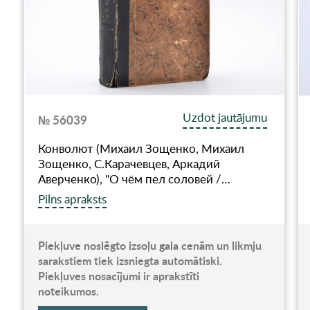
Uzdot jautājumu
№ 56039
Конволют (Михаил Зощенко, Михаил
Зощенко, С.Карачевцев, Аркадий
Аверченко), "О чём пел соловей /…
Pilns apraksts
Piekļuve noslēgto izsoļu gala cenām un likmju
sarakstiem tiek izsniegta automātiski.
Piekļuves nosacījumi ir aprakstīti
noteikumos.