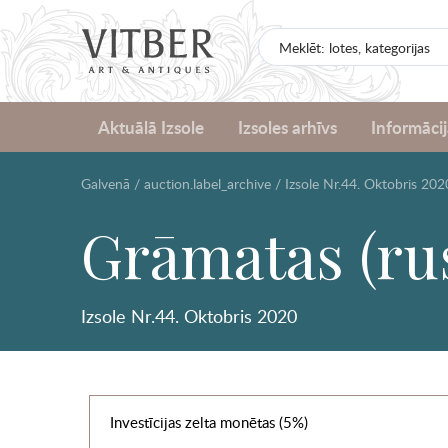
Aktuālā Izsole
Izsoles arhīvs
Informācij
Galvenā
/
auction.label_archive
/
Izsole Nr.44. Oktobris 202
Grāmatas (ru
Izsole Nr.44. Oktobris 2020
Investīcijas zelta monētas (5%)