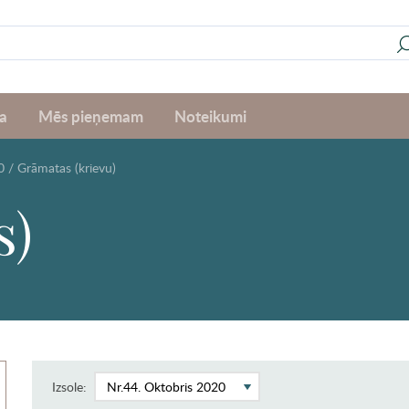
a
Mēs pieņemam
Noteikumi
0
/
Grāmatas (krievu)
s)
Izsole: