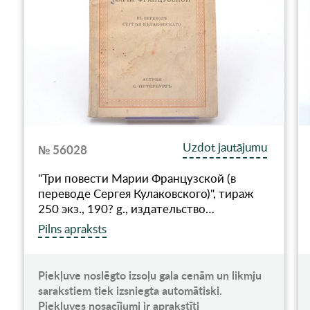
Uzdot jautājumu
№ 56028
"Три повести Марии Французской (в
переводе Сергея Кулаковского)", тираж
250 экз., 190? g., издательство…
Pilns apraksts
Piekļuve noslēgto izsoļu gala cenām un likmju
sarakstiem tiek izsniegta automātiski.
Piekļuves nosacījumi ir aprakstīti