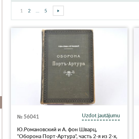
1
2
...
5
Uzdot jautājumu
№ 56041
Ю.Романовский и А. фон Шварц,
"Оборона Порт-Артура", часть 2-я из 2-х,