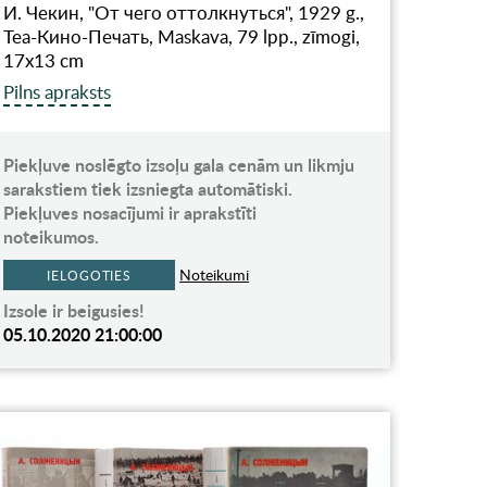
И. Чекин, "От чего оттолкнуться", 1929 g.,
Теа-Кино-Печать, Maskava, 79 lpp., zīmogi,
17х13 cm
Pilns apraksts
Piekļuve noslēgto izsoļu gala cenām un likmju
sarakstiem tiek izsniegta automātiski.
Piekļuves nosacījumi ir aprakstīti
noteikumos.
Noteikumi
IELOGOTIES
Izsole ir beigusies!
05.10.2020 21:00:00