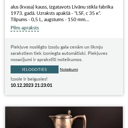
alus (kvasa) kauss, izgatavots Līvānu stikla fabrika
1973. gadā. Uzraksts apakšā - "LSF, с 35 к".
Tilpums - 0,5 L, augstums - 150 mm…
Pilns apraksts
Piekļuve noslēgto izsoļu gala cenām un likmju
sarakstiem tiek izsniegta automātiski. Piekļuves
nosacījumi ir aprakstīti noteikumos.
IELOGOTIES
Noteikumi
Izsole ir beigusies!
10.12.2023 21:23:01