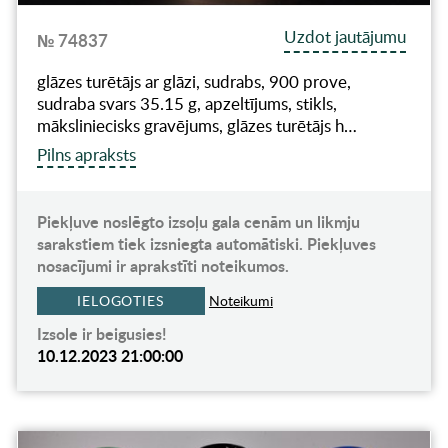
Uzdot jautājumu
№ 74837
glāzes turētājs ar glāzi, sudrabs, 900 prove,
sudraba svars 35.15 g, apzeltījums, stikls,
māksliniecisks gravējums, glāzes turētājs h…
Pilns apraksts
Piekļuve noslēgto izsoļu gala cenām un likmju
sarakstiem tiek izsniegta automātiski. Piekļuves
nosacījumi ir aprakstīti noteikumos.
IELOGOTIES
Noteikumi
Izsole ir beigusies!
10.12.2023 21:00:00