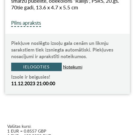
smaržu pudelīte, odekolons "Rallijs", PSRS, 20.gs.
70tie gadi, 13.6 x 4.7 x 5.5 cm
Pilns apraksts
Piekļuve noslēgto izsoļu gala cenām un likmju
sarakstiem tiek izsniegta automātiski. Piekļuves
nosacījumi ir aprakstīti noteikumos.
IELOGOTIES
Noteikumi
Izsole ir beigusies!
11.12.2023 21:00:00
Valūtas kursi:
1 EUR = 0.8557 GBP