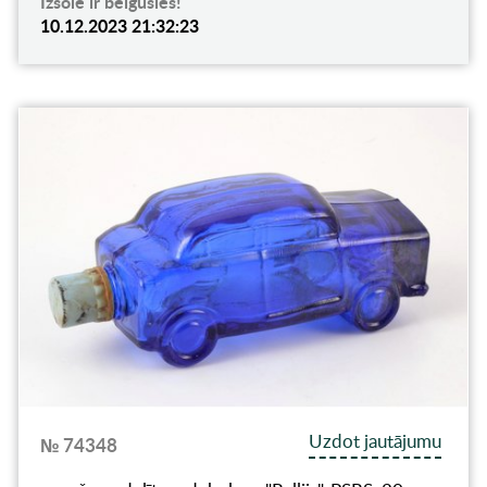
Izsole ir beigusies!
10.12.2023 21:32:23
Uzdot jautājumu
№ 74348