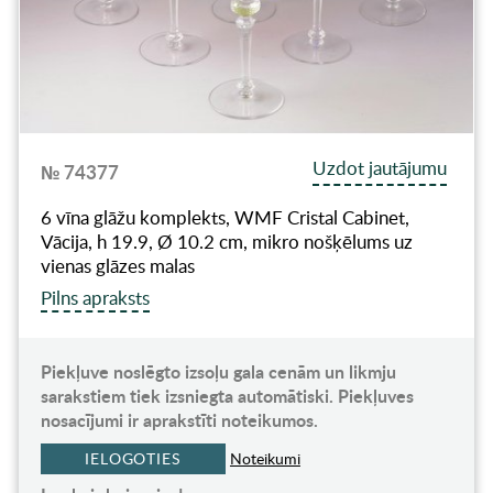
Uzdot jautājumu
№ 74377
6 vīna glāžu komplekts, WMF Cristal Cabinet,
Vācija, h 19.9, Ø 10.2 cm, mikro nošķēlums uz
vienas glāzes malas
Pilns apraksts
Piekļuve noslēgto izsoļu gala cenām un likmju
sarakstiem tiek izsniegta automātiski. Piekļuves
nosacījumi ir aprakstīti noteikumos.
IELOGOTIES
Noteikumi