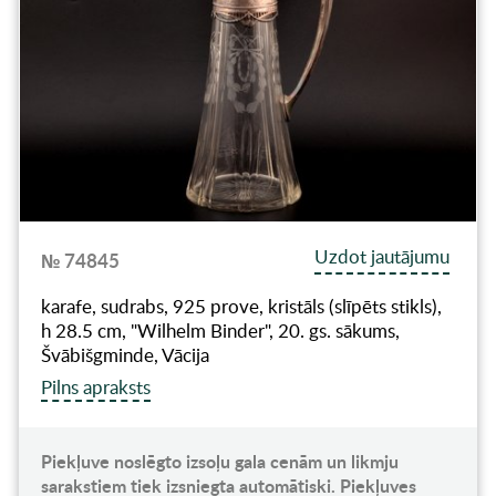
Uzdot jautājumu
№ 74845
karafe, sudrabs, 925 prove, kristāls (slīpēts stikls),
h 28.5 cm, "Wilhelm Binder", 20. gs. sākums,
Švābišgminde, Vācija
Pilns apraksts
Piekļuve noslēgto izsoļu gala cenām un likmju
sarakstiem tiek izsniegta automātiski. Piekļuves