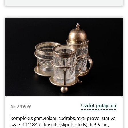
Uzdot jautājumu
№ 74959
komplekts garšvielām, sudrabs, 925 prove, statīva
svars 112.34 g, kristāls (slīpēts stikls), h 9.5 cm,