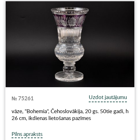
Uzdot jautājumu
№ 75261
vāze, "Bohemia", Čehoslovākija, 20 gs. 50tie gadi, h
26 cm, ikdienas lietošanas pazīmes
Pilns apraksts