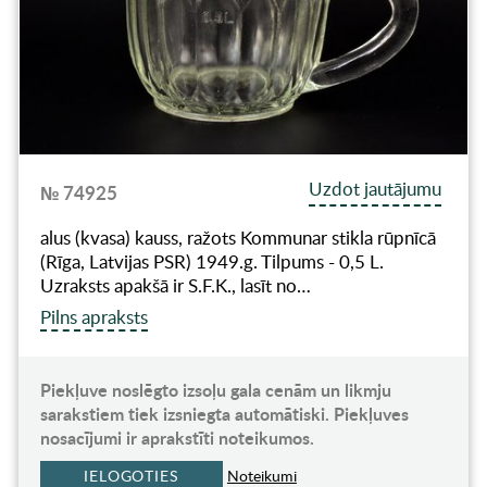
Uzdot jautājumu
№ 74925
alus (kvasa) kauss, ražots Kommunar stikla rūpnīcā
(Rīga, Latvijas PSR) 1949.g. Tilpums - 0,5 L.
Uzraksts apakšā ir S.F.K., lasīt no…
Pilns apraksts
Piekļuve noslēgto izsoļu gala cenām un likmju
sarakstiem tiek izsniegta automātiski. Piekļuves
nosacījumi ir aprakstīti noteikumos.
IELOGOTIES
Noteikumi