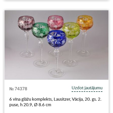
Uzdot jautājumu
№ 74378
6 vīna glāžu komplekts, Lausitzer, Vācija, 20. gs. 2.
puse, h 20.9, Ø 8.6 cm