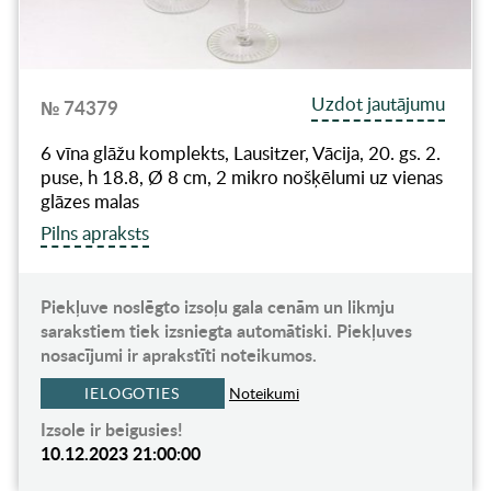
Uzdot jautājumu
№ 74379
6 vīna glāžu komplekts, Lausitzer, Vācija, 20. gs. 2.
puse, h 18.8, Ø 8 cm, 2 mikro nošķēlumi uz vienas
glāzes malas
Pilns apraksts
Piekļuve noslēgto izsoļu gala cenām un likmju
sarakstiem tiek izsniegta automātiski. Piekļuves
nosacījumi ir aprakstīti noteikumos.
IELOGOTIES
Noteikumi
Izsole ir beigusies!
10.12.2023 21:00:00