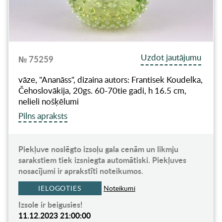
Uzdot jautājumu
№ 75259
vāze, "Ananāss", dizaina autors: Frantisek Koudelka,
Čehoslovākija, 20gs. 60-70tie gadi, h 16.5 cm,
nelieli nošķēlumi
Pilns apraksts
Piekļuve noslēgto izsoļu gala cenām un likmju
sarakstiem tiek izsniegta automātiski. Piekļuves
nosacījumi ir aprakstīti noteikumos.
IELOGOTIES
Noteikumi
Izsole ir beigusies!
11.12.2023 21:00:00