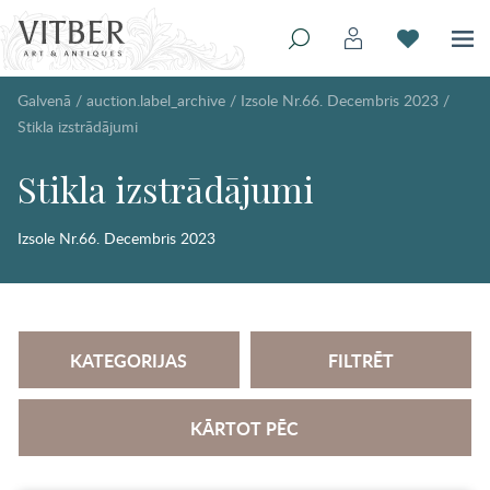
Galvenā
/
auction.label_archive
/
Izsole Nr.66. Decembris 2023
/
Stikla izstrādājumi
Stikla izstrādājumi
Izsole Nr.66. Decembris 2023
KATEGORIJAS
FILTRĒT
KĀRTOT PĒC