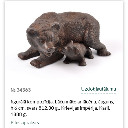
Uzdot jautājumu
№ 34363
figurālā kompozīcija, Lāču māte ar lācēnu, čuguns,
h 6 cm, svars 812.30 g., Krievijas impērija, Kasli,
1888 g.
Pilns apraksts