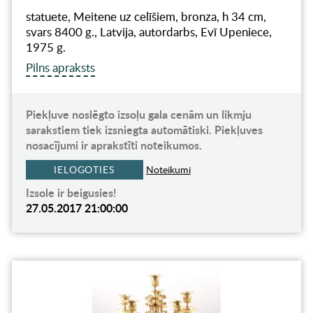
statuete, Meitene uz celīšiem, bronza, h 34 cm,
svars 8400 g., Latvija, autordarbs, Evī Upeniece,
1975 g.
Pilns apraksts
Piekļuve noslēgto izsoļu gala cenām un likmju
sarakstiem tiek izsniegta automātiski. Piekļuves
nosacījumi ir aprakstīti noteikumos.
IELOGOTIES
Noteikumi
Izsole ir beigusies!
27.05.2017 21:00:00