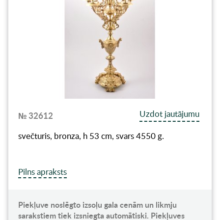
Uzdot jautājumu
№ 32612
svečturis, bronza, h 53 cm, svars 4550 g.
Pilns apraksts
Piekļuve noslēgto izsoļu gala cenām un likmju
sarakstiem tiek izsniegta automātiski. Piekļuves