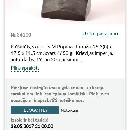
Uzdot jautājumu
№ 34100
krūšutēls, skulpors M.Popovs, bronza, 25.3(h) x
17.5 x 11.5 cm, svars 4650 g., Krievijas impērija,
autordarbs, 19. un 20. gadsimtu…
Pilns apraksts
Piekļuve noslēgto izsoļu gala cenām un likmju
sarakstiem tiek izsniegta automātiski. Piekļuves
nosacījumi ir aprakstīti noteikumos.
IELOGOTIES
Noteikumi
Izsole ir beigusies!
28.05.2017 21:00:00