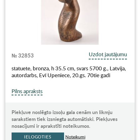
Uzdot jautājumu
№ 32853
statuete, bronza, h 35.5 cm, svars 5700 g., Latvija,
autordarbs, Evī Upeniece, 20.gs. 70tie gadi
Pilns apraksts
Piekļuve noslēgto izsoļu gala cenām un likmju
sarakstiem tiek izsniegta automātiski. Piekļuves
nosacījumi ir aprakstīti noteikumos.
IELOGOTIES
Noteikumi