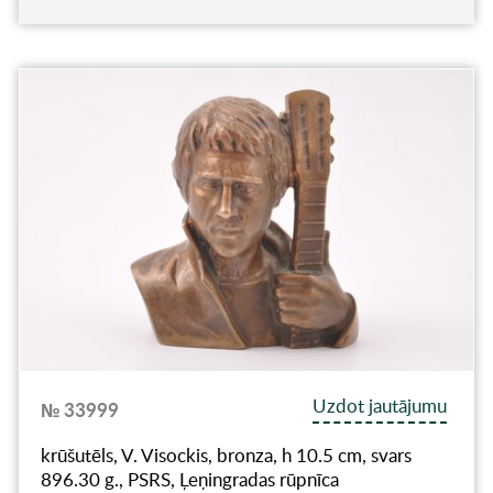
Uzdot jautājumu
№ 33999
krūšutēls, V. Visockis, bronza, h 10.5 cm, svars
896.30 g., PSRS, Ļeņingradas rūpnīca