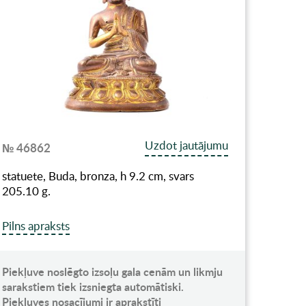
Uzdot jautājumu
№ 46862
statuete, Buda, bronza, h 9.2 cm, svars
205.10 g.
Pilns apraksts
Piekļuve noslēgto izsoļu gala cenām un likmju
sarakstiem tiek izsniegta automātiski.
Piekļuves nosacījumi ir aprakstīti