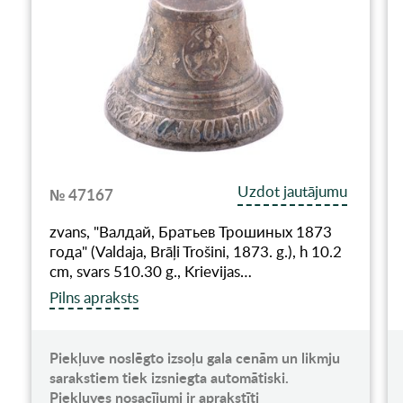
Uzdot jautājumu
№ 47167
zvans, "Валдай, Братьев Трошиных 1873
года" (Valdaja, Brāļi Trošini, 1873. g.), h 10.2
cm, svars 510.30 g., Krievijas…
Pilns apraksts
Piekļuve noslēgto izsoļu gala cenām un likmju
sarakstiem tiek izsniegta automātiski.
Piekļuves nosacījumi ir aprakstīti