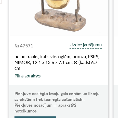
Uzdot jautājumu
№ 47571
pelnu trauks, katls virs oglēm, bronza, PSRS,
NIMOR, 12.1 x 13.6 x 7.1 cm, Ø (katls) 6.7
cm
Pilns apraksts
Piekļuve noslēgto izsoļu gala cenām un likmju
sarakstiem tiek izsniegta automātiski.
Piekļuves nosacījumi ir aprakstīti
noteikumos.