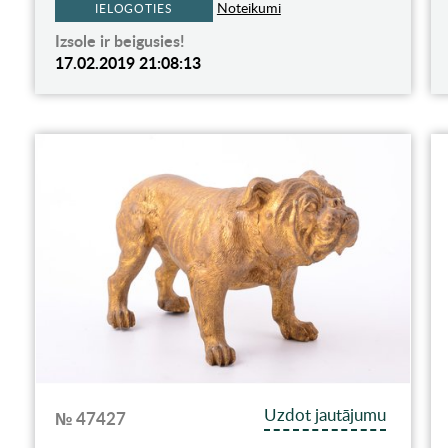
Noteikumi
IELOGOTIES
Izsole ir beigusies!
17.02.2019 21:08:13
Uzdot jautājumu
№ 47427