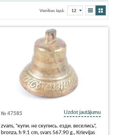
Vienības lapā:
Uzdot jautājumu
№ 47585
zvans, "купи. не скупись. езди. веселись",
bronza, h 9.1 cm, svars 567.90 g., Krievijas