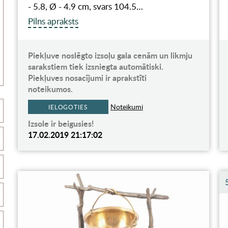
- 5.8, Ø - 4.9 cm, svars 104.5…
Pilns apraksts
Piekļuve noslēgto izsoļu gala cenām un likmju
sarakstiem tiek izsniegta automātiski.
Piekļuves nosacījumi ir aprakstīti
noteikumos.
Noteikumi
IELOGOTIES
Izsole ir beigusies!
17.02.2019 21:17:02