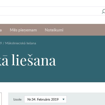
a
Mēs pieņemam
Noteikumi
19
/
Mākslinieciskā liešana
ā liešana
Izsole: