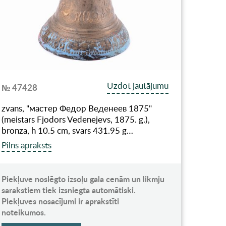
Uzdot jautājumu
№ 47428
zvans, "мастер Федор Веденеев 1875"
(meistars Fjodors Vedenejevs, 1875. g.),
bronza, h 10.5 cm, svars 431.95 g…
Pilns apraksts
Piekļuve noslēgto izsoļu gala cenām un likmju
sarakstiem tiek izsniegta automātiski.
Piekļuves nosacījumi ir aprakstīti
noteikumos.