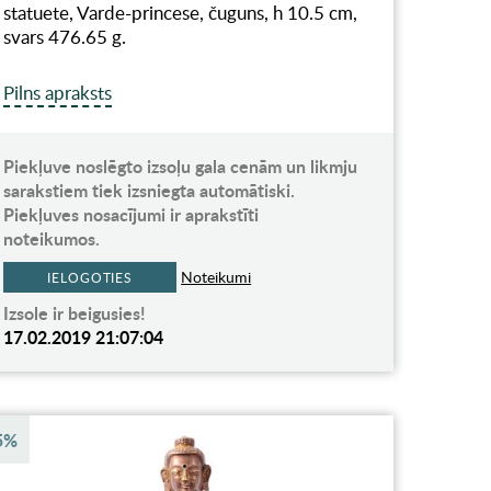
statuete, Varde-princese, čuguns, h 10.5 cm,
svars 476.65 g.
Pilns apraksts
Piekļuve noslēgto izsoļu gala cenām un likmju
sarakstiem tiek izsniegta automātiski.
Piekļuves nosacījumi ir aprakstīti
noteikumos.
Noteikumi
IELOGOTIES
Izsole ir beigusies!
17.02.2019 21:07:04
5%