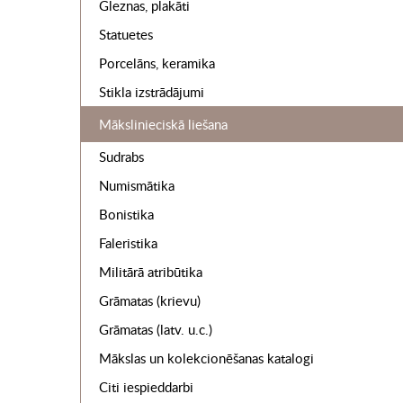
Gleznas, plakāti
Statuetes
Porcelāns, keramika
Stikla izstrādājumi
Mākslinieciskā liešana
Sudrabs
Numismātika
Bonistika
Faleristika
Militārā atribūtika
Grāmatas (krievu)
Grāmatas (latv. u.c.)
Mākslas un kolekcionēšanas katalogi
Citi iespieddarbi