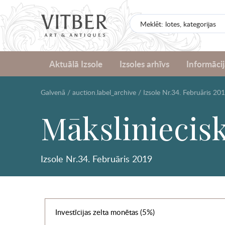
Aktuālā Izsole
Izsoles arhīvs
Informācij
Galvenā
/
auction.label_archive
/
Izsole Nr.34. Februāris 20
Māksliniecisk
Izsole Nr.34. Februāris 2019
Investīcijas zelta monētas (5%)