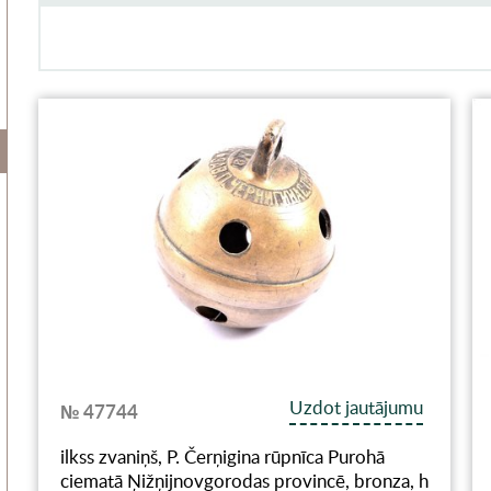
Uzdot jautājumu
№ 47744
ilkss zvaniņš, P. Čerņigina rūpnīca Purohā
ciematā Ņižņijnovgorodas provincē, bronza, h