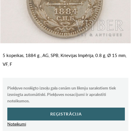
5 kopeikas, 1884 g., AG, SPB, Krievijas Impērija, 0.8 g, Ø 15 mm,
VF, F
Piekļuve noslēgto izsoļu gala cenām un likmju sarakstiem tiek
izsniegta automātiski. Piekļuves nosacījumi ir aprakstīti
noteikumos.
REĢISTRĀCIJA
Noteikumi