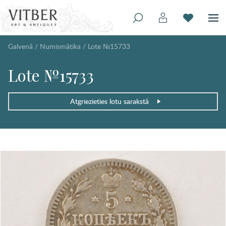
Galvenā
/
Numismātika
/
Lote №15733
Lote №15733
Atgriezieties lotu sarakstā