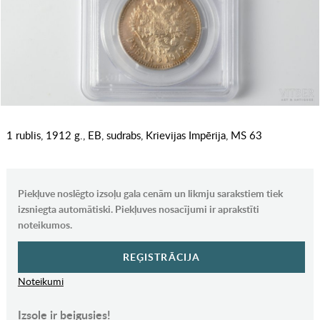
1 rublis, 1912 g., EB, sudrabs, Krievijas Impērija, MS 63
Piekļuve noslēgto izsoļu gala cenām un likmju sarakstiem tiek
izsniegta automātiski. Piekļuves nosacījumi ir aprakstīti
noteikumos.
REĢISTRĀCIJA
Noteikumi
Izsole ir beigusies!