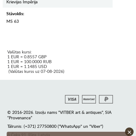
Krievijas Impērija
Stāvoklis:
MS 63
Valūtas kursi:
1 EUR = 0.8557 GBP
1 EUR = 100.0000 RUB
1 EUR = 1.1485 USD
(Valūtas kurss uz 07-08-2026)
© 2016-2026. Izsoļu nams "VITBER art & antiques", SIA
“Provenance”
Tālrunis: (+371) 27750800 ("WhatsApp" un "Viber")
×
А.Čaka 91, Rīga, Latvija