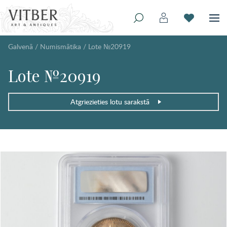
Galvenā
/
Numismātika
/
Lote №20919
Lote №20919
Atgriezieties lotu sarakstā