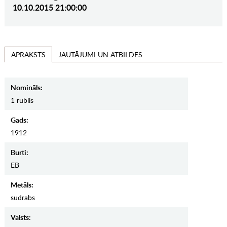
10.10.2015 21:00:00
JAUTĀJUMI UN ATBILDES
APRAKSTS
Nomināls:
1 rublis
Gads:
1912
Burti:
EB
Metāls:
sudrabs
Valsts: