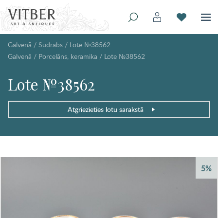
Galvenā
/
Sudrabs
/
Lote №38562
Galvenā
/
Porcelāns, keramika
/
Lote №38562
Lote №38562
Atgriezieties lotu sarakstā
5%