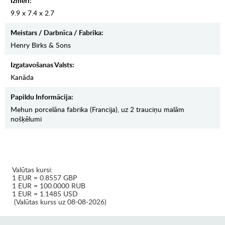
Izmēri:
9.9 x 7.4 x 2.7
Meistars / Darbnīca / Fabrika:
Henry Birks & Sons
Izgatavošanas Valsts:
Kanāda
Papildu Informācija:
Mehun porcelāna fabrika (Francija), uz 2 trauciņu malām
nošķēlumi
Valūtas kursi:
1 EUR = 0.8557 GBP
1 EUR = 100.0000 RUB
1 EUR = 1.1485 USD
(Valūtas kurss uz 08-08-2026)