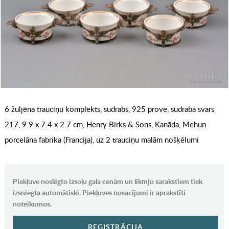
6 žuljēna trauciņu komplekts, sudrabs, 925 prove, sudraba svars
217, 9.9 x 7.4 x 2.7 cm, Henry Birks & Sons, Kanāda, Mehun
porcelāna fabrika (Francija), uz 2 trauciņu malām nošķēlumi
Piekļuve noslēgto izsoļu gala cenām un likmju sarakstiem tiek
izsniegta automātiski. Piekļuves nosacījumi ir aprakstīti
noteikumos.
REĢISTRĀCIJA