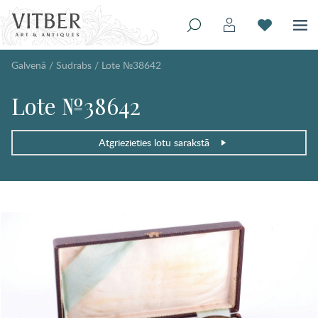
Galvenā
/
Sudrabs
/
Lote №38642
Lote №38642
Atgriezieties lotu sarakstā