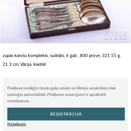
zupas karošu komplekts, sudrabs, 6 gab., 800 prove, 321.55 g,
21.3 cm, Vācija, kastītē
Piekļuve noslēgto izsoļu gala cenām un likmju sarakstiem tiek
izsniegta automātiski. Piekļuves nosacījumi ir aprakstīti
noteikumos.
REĢISTRĀCIJA
Noteikumi