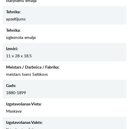
starpsienu emalja
Tehnika:
apzeltījums
Tehnika:
izgleznota emalja
Izmēri:
11 x 28 x 18.5
Meistars / Darbnīca / Fabrika:
meistars Ivans Saltikovs
Gads:
1880-1899
Izgatavošanas Vieta:
Maskava
Izgatavošanas Valsts: