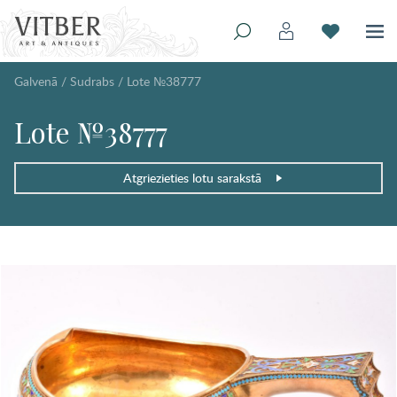
Galvenā
/
Sudrabs
/
Lote №38777
Lote №38777
Atgriezieties lotu sarakstā