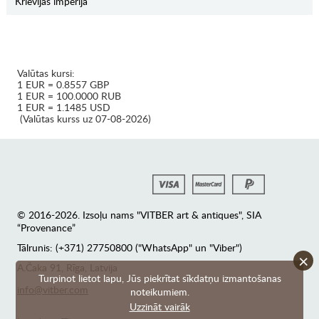
Krievijas impērija
Valūtas kursi:
1 EUR = 0.8557 GBP
1 EUR = 100.0000 RUB
1 EUR = 1.1485 USD
(Valūtas kurss uz 07-08-2026)
© 2016-2026. Izsoļu nams "VITBER art & antiques", SIA
“Provenance”
Tālrunis: (+371) 27750800 ("WhatsApp" un "Viber")
×
А.Čaka 91, Rīga, Latvija
Turpinot lietot lapu, Jūs piekrītat sīkdatņu izmantošanas
info@vitber.com
noteikumiem.
Uzzināt vairāk