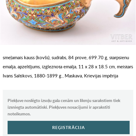
smeļamais kauss (kovšs), sudrabs, 84 prove, 699.70 g, starpsienu
emalja, apzeltījums, izgleznota emalja, 11 x 28 x 18.5 cm, meistars
Ivans Saltikovs, 1880-1899 g., Maskava, Krievijas impērija
Piekļuve noslēgto izsoļu gala cenām un likmju sarakstiem tiek
izsniegta automātiski. Piekļuves nosacījumi ir aprakstīti
noteikumos.
REĢISTRĀCIJA