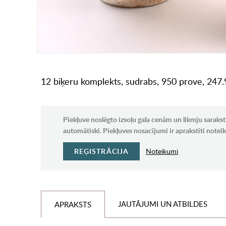
12 biķeru komplekts, sudrabs, 950 prove, 247.9
Piekļuve noslēgto izsoļu gala cenām un likmju sarakst
automātiski. Piekļuves nosacījumi ir aprakstīti note
REĢISTRĀCIJA
Noteikumi
JAUTĀJUMI UN ATBILDES
APRAKSTS