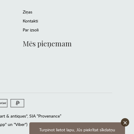
Ziņas
Kontakti
Par izsoli
Mēs pieņemam
rt & antiques", SIA “Provenance”
×
pp" un "Viber")
Turpinot lietot lapu, Jūs piekrītat sīkdatņu