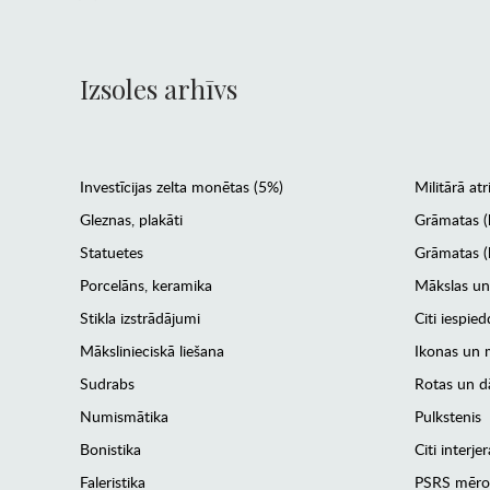
Izsoles arhīvs
Investīcijas zelta monētas (5%)
Militārā atr
Gleznas, plakāti
Grāmatas (
Statuetes
Grāmatas (l
Porcelāns, keramika
Mākslas un
Stikla izstrādājumi
Citi iespied
Mākslinieciskā liešana
Ikonas un m
Sudrabs
Rotas un dā
Numismātika
Pulkstenis
Bonistika
Citi interj
Faleristika
PSRS mēro