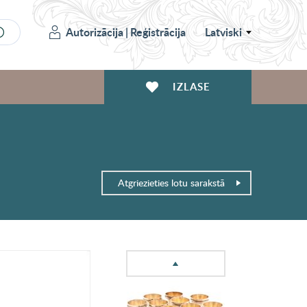
Autorizācija
|
Reģistrācija
Latviski
IZLASE
Atgriezieties lotu sarakstā