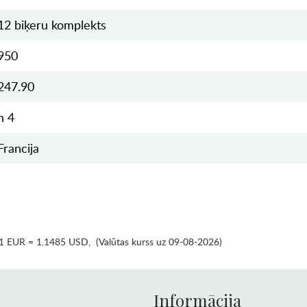
12 biķeru komplekts
950
247.90
h 4
Francija
1 EUR = 1.1485 USD
,
(Valūtas kurss uz 09-08-2026)
Informācija