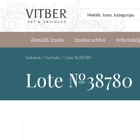
Aktuālā Izsole
Izsoles arhīvs
Informācij
Galvenā
/
Sudrabs
/
Lote №38780
Lote №38780