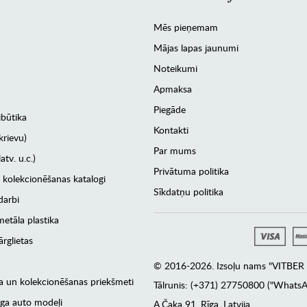
Mēs pieņemam
Mājas lapas jaunumi
Noteikumi
Apmaksa
Piegāde
ibūtika
Kontakti
krievu)
Par mums
atv. u.c.)
Privātuma politika
 kolekcionēšanas katalogi
Sīkdatņu politika
darbi
etāla plastika
rglietas
© 2016-2026. Izsoļu nams "VITBER a
era un kolekcionēšanas priekšmeti
Tālrunis: (+371) 27750800 ("WhatsA
ga auto modeļi
А.Čaka 91, Rīga, Latvija