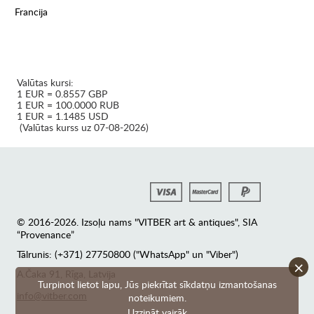
Francija
Valūtas kursi:
1 EUR = 0.8557 GBP
1 EUR = 100.0000 RUB
1 EUR = 1.1485 USD
(Valūtas kurss uz 07-08-2026)
© 2016-2026. Izsoļu nams "VITBER art & antiques", SIA
“Provenance”
Tālrunis: (+371) 27750800 ("WhatsApp" un "Viber")
×
А.Čaka 91, Rīga, Latvija
Turpinot lietot lapu, Jūs piekrītat sīkdatņu izmantošanas
info@vitber.com
noteikumiem.
Uzzināt vairāk