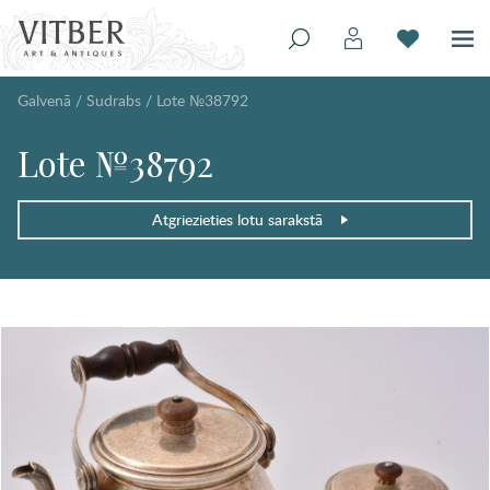
Galvenā
/
Sudrabs
/
Lote №38792
Lote №38792
Atgriezieties lotu sarakstā