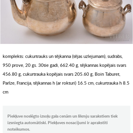
komplekts: cukurtrauks un tējkanna (tējas uzlejumam), sudrabs,
950 prove, 20 gs. 30tie gadi, 662.40 g, tējkannas kopējais svars
456.80 g, cukurtrauka kopējais svars 205.60 g, Boin Taburet,
Parīze, Francija, tējkannas h (ar rokturi) 16.5 cm, cukurtrauka h 8.5
cm
Piekļuve noslēgto izsoļu gala cenām un likmju sarakstiem tiek
izsniegta automātiski. Piekļuves nosacījumi ir aprakstīti
noteikumos.