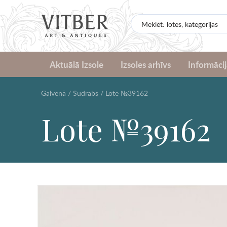
Aktuālā Izsole
Izsoles arhīvs
Informācij
Galvenā
/
Sudrabs
/
Lote №39162
Lote №39162