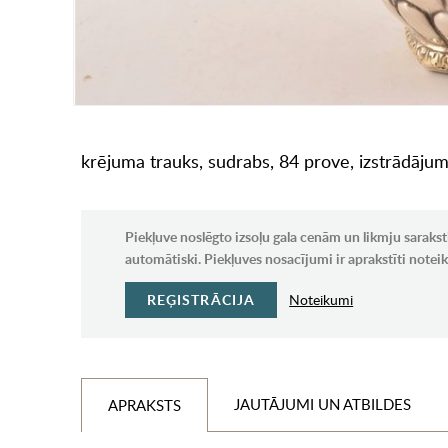
krējuma trauks, sudrabs, 84 prove, izstrādājum
Piekļuve noslēgto izsoļu gala cenām un likmju sarakst
automātiski. Piekļuves nosacījumi ir aprakstīti note
REĢISTRĀCIJA
Noteikumi
JAUTĀJUMI UN ATBILDES
APRAKSTS