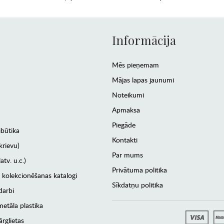
Informācija
Mēs pieņemam
Mājas lapas jaunumi
Noteikumi
Apmaksa
Piegāde
ibūtika
Kontakti
krievu)
Par mums
atv. u.c.)
Privātuma politika
 kolekcionēšanas katalogi
Sīkdatņu politika
darbi
etāla plastika
rglietas