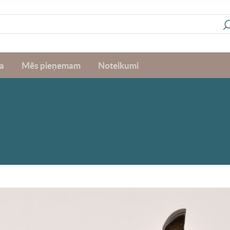
a
Mēs pieņemam
Noteikumi