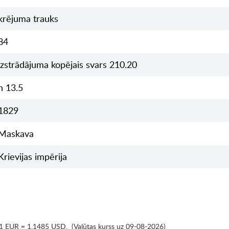
krējuma trauks
84
izstrādājuma kopējais svars 210.20
h 13.5
1829
Maskava
Krievijas impērija
1 EUR = 1.1485 USD
,
(Valūtas kurss uz 09-08-2026)