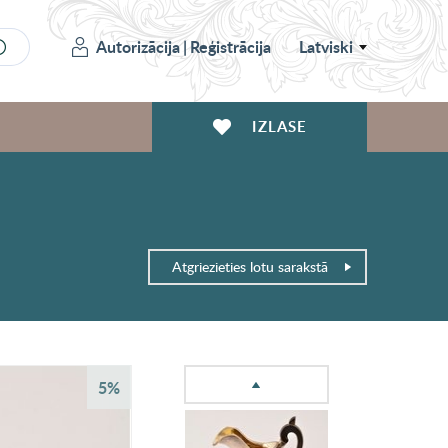
Autorizācija
|
Reģistrācija
Latviski
IZLASE
Atgriezieties lotu sarakstā
5%