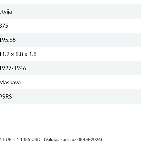
etvija
875
195.85
11.2 x 8.8 x 1.8
1927-1946
Maskava
PSRS
1 EUR = 1.1485 USD
,
(Valūtas kurss uz 08-08-2026)