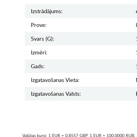
Izstrādājums:
Prove:
Svars (g):
Izmēri:
Gads:
Izgatavošanas Vieta:
Izgatavošanas Valsts:
Valūtas kursi:
1 EUR = 0.8557 GBP
,
1 EUR = 100.0000 RUB
,