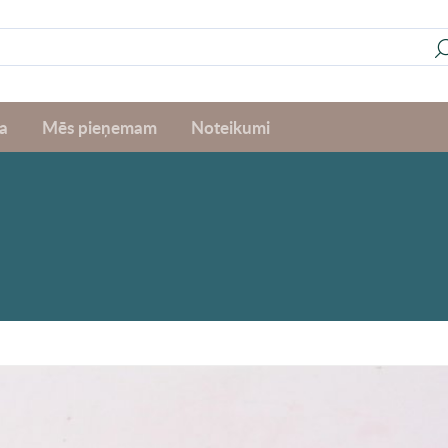
a
Mēs pieņemam
Noteikumi