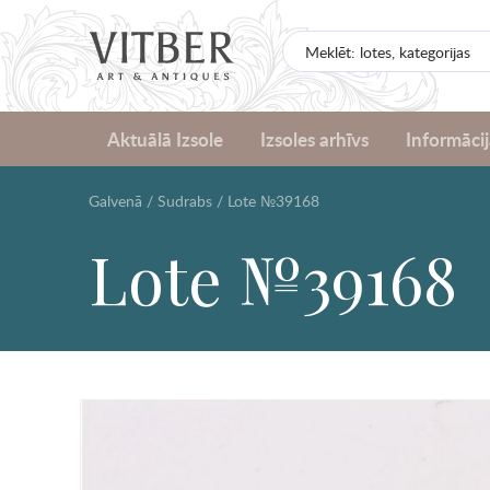
Aktuālā Izsole
Izsoles arhīvs
Informācij
Galvenā
/
Sudrabs
/
Lote №39168
Lote №39168