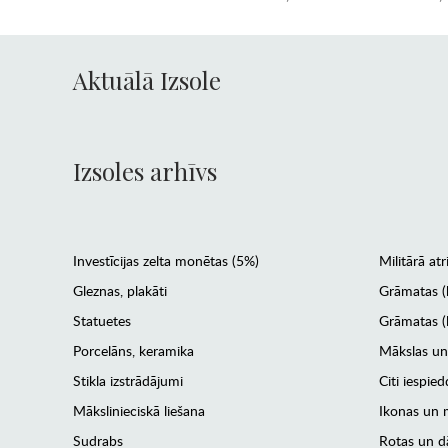
Aktuālā Izsole
Izsoles arhīvs
Investīcijas zelta monētas (5%)
Militārā atr
Gleznas, plakāti
Grāmatas (
Statuetes
Grāmatas (l
Porcelāns, keramika
Mākslas un
Stikla izstrādājumi
Citi iespied
Mākslinieciskā liešana
Ikonas un m
Sudrabs
Rotas un dā