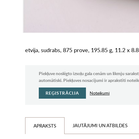
etvija, sudrabs, 875 prove, 195.85 g, 11.2 x 8
Piekļuve noslēgto izsoļu gala cenām un likmju sarakst
automātiski. Piekļuves nosacījumi ir aprakstīti note
REĢISTRĀCIJA
Noteikumi
JAUTĀJUMI UN ATBILDES
APRAKSTS