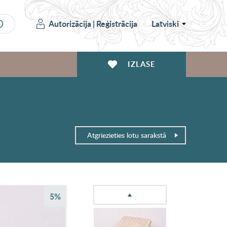
Autorizācija
|
Reģistrācija
Latviski
IZLASE
Atgriezieties lotu sarakstā
5%