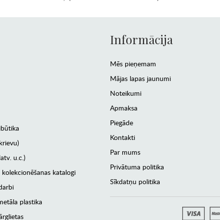
Informācija
Mēs pieņemam
Mājas lapas jaunumi
Noteikumi
Apmaksa
Piegāde
ibūtika
Kontakti
krievu)
Par mums
atv. u.c.)
Privātuma politika
 kolekcionēšanas katalogi
Sīkdatņu politika
darbi
etāla plastika
rglietas