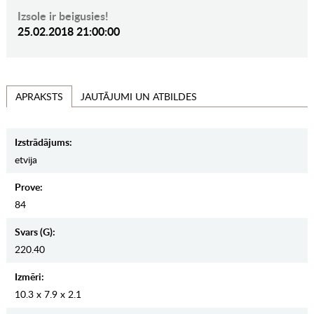
Izsole ir beigusies!
25.02.2018 21:00:00
JAUTĀJUMI UN ATBILDES
APRAKSTS
Izstrādājums:
etvija
Prove:
84
Svars (g):
220.40
Izmēri:
10.3 x 7.9 x 2.1