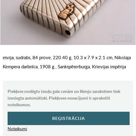
etvija, sudrabs, 84 prove, 220.40 g, 10.3 x 7.9 x 2.1 cm, Nikolaja
Kempera darbnīca, 1908 g., Sanktpēterburga, Krievijas impērija
Piekļuve noslēgto izsoļu gala cenām un likmju sarakstiem tiek
izsniegta automātiski. Piekļuves nosacījumi ir aprakstīti
noteikumos.
REĢISTRĀCIJA
Noteikumi