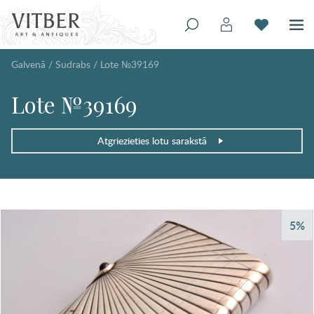
Galvenā
/
Sudrabs
/
Lote №39169
Lote №39169
Atgriezieties lotu sarakstā
5%