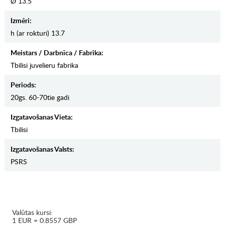
Ø 13.5
Izmēri:
h (ar rokturi) 13.7
Meistars / Darbnīca / Fabrika:
Tbilisi juvelieru fabrika
Periods:
20gs. 60-70tie gadi
Izgatavošanas Vieta:
Tbilisi
Izgatavošanas Valsts:
PSRS
Valūtas kursi:
1 EUR = 0.8557 GBP