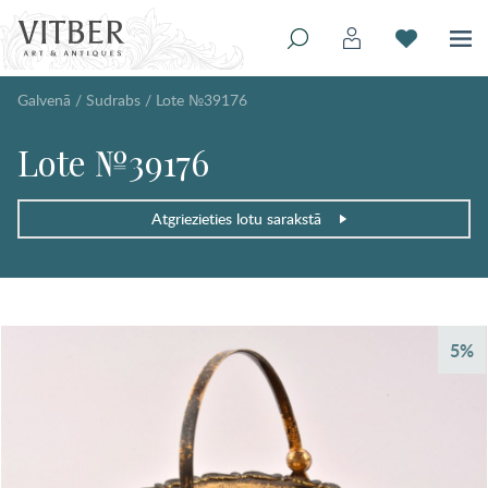
Galvenā
/
Sudrabs
/
Lote №39176
Lote №39176
Atgriezieties lotu sarakstā
5%