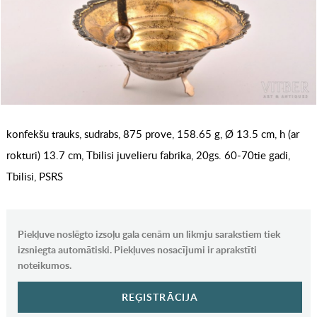
konfekšu trauks, sudrabs, 875 prove, 158.65 g, Ø 13.5 cm, h (ar
rokturi) 13.7 cm, Tbilisi juvelieru fabrika, 20gs. 60-70tie gadi,
Tbilisi, PSRS
Piekļuve noslēgto izsoļu gala cenām un likmju sarakstiem tiek
izsniegta automātiski. Piekļuves nosacījumi ir aprakstīti
noteikumos.
REĢISTRĀCIJA