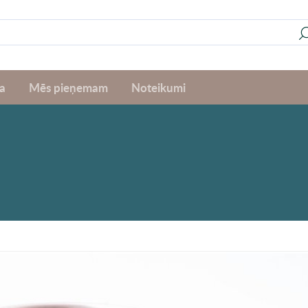
a
Mēs pieņemam
Noteikumi