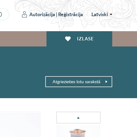
Autorizācija
|
Reģistrācija
Latviski
IZLASE
Atgriezieties lotu sarakstā