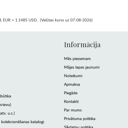
1 EUR = 1.1485 USD
,
(Valūtas kurss uz 07-08-2026)
Informācija
Mēs pieņemam
Mājas lapas jaunumi
Noteikumi
Apmaksa
Piegāde
ibūtika
Kontakti
krievu)
Par mums
atv. u.c.)
Privātuma politika
 kolekcionēšanas katalogi
Sīkdatņu politika