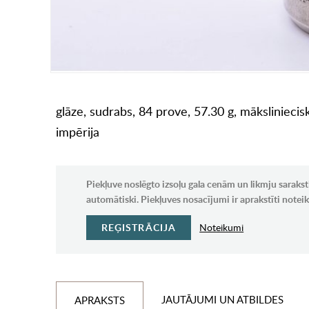
glāze, sudrabs, 84 prove, 57.30 g, mākslinieci
impērija
Piekļuve noslēgto izsoļu gala cenām un likmju sarakst
automātiski. Piekļuves nosacījumi ir aprakstīti note
REĢISTRĀCIJA
Noteikumi
JAUTĀJUMI UN ATBILDES
APRAKSTS