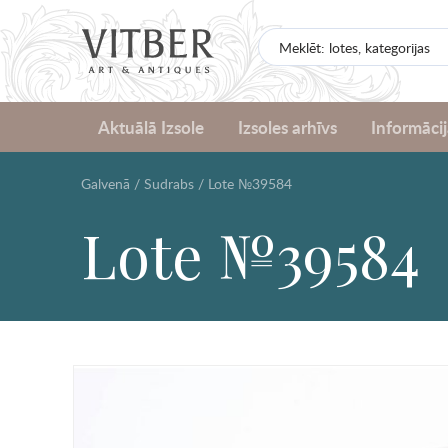
Aktuālā Izsole
Izsoles arhīvs
Informācij
Galvenā
/
Sudrabs
/
Lote №39584
Lote №39584