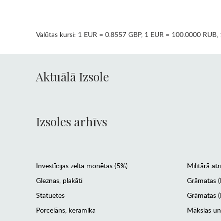
Valūtas kursi:
1 EUR = 0.8557 GBP
,
1 EUR = 100.0000 RUB
,
Aktuālā Izsole
Izsoles arhīvs
Investīcijas zelta monētas (5%)
Militārā atr
Gleznas, plakāti
Grāmatas (
Statuetes
Grāmatas (l
Porcelāns, keramika
Mākslas un