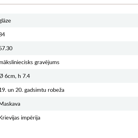
glāze
84
57.30
māksliniecisks gravējums
Ø 6cm, h 7.4
19. un 20. gadsimtu robeža
Maskava
Krievijas impērija