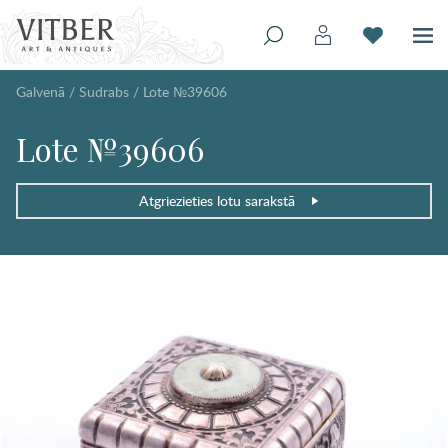
Galvenā
/
Sudrabs
/
Lote №39606
Lote №39606
Atgriezieties lotu sarakstā