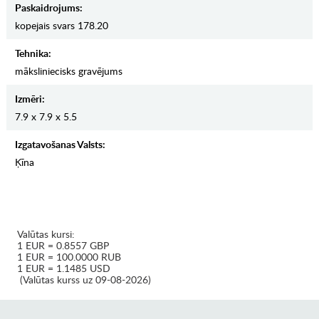
Paskaidrojums:
kopejais svars 178.20
Tehnika:
māksliniecisks gravējums
Izmēri:
7.9 x 7.9 x 5.5
Izgatavošanas Valsts:
Ķīna
Valūtas kursi:
1 EUR = 0.8557 GBP
1 EUR = 100.0000 RUB
1 EUR = 1.1485 USD
(Valūtas kurss uz 09-08-2026)