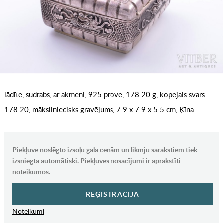
lādīte, sudrabs, ar akmeni, 925 prove, 178.20 g, kopejais svars
178.20, māksliniecisks gravējums, 7.9 x 7.9 x 5.5 cm, Ķīna
Piekļuve noslēgto izsoļu gala cenām un likmju sarakstiem tiek
izsniegta automātiski. Piekļuves nosacījumi ir aprakstīti
noteikumos.
REĢISTRĀCIJA
Noteikumi