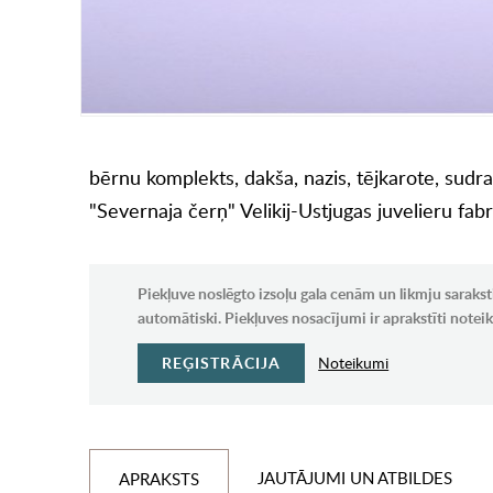
bērnu komplekts, dakša, nazis, tējkarote, sudr
"Severnaja čerņ" Velikij-Ustjugas juvelieru fab
Piekļuve noslēgto izsoļu gala cenām un likmju sarakst
automātiski. Piekļuves nosacījumi ir aprakstīti note
REĢISTRĀCIJA
Noteikumi
JAUTĀJUMI UN ATBILDES
APRAKSTS