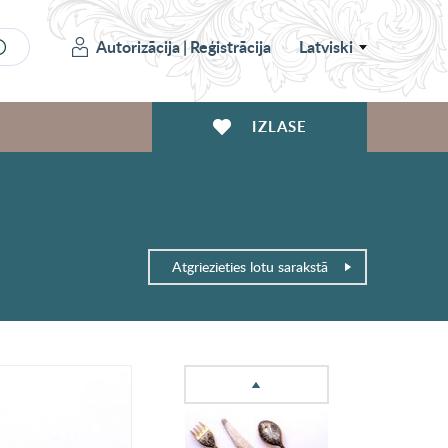
Autorizācija
|
Reģistrācija
Latviski
IZLASE
Atgriezieties lotu sarakstā