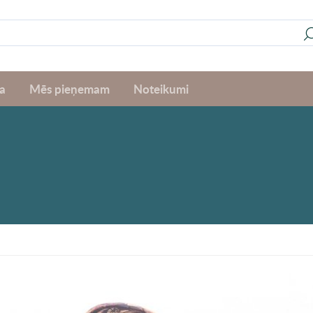
a
Mēs pieņemam
Noteikumi