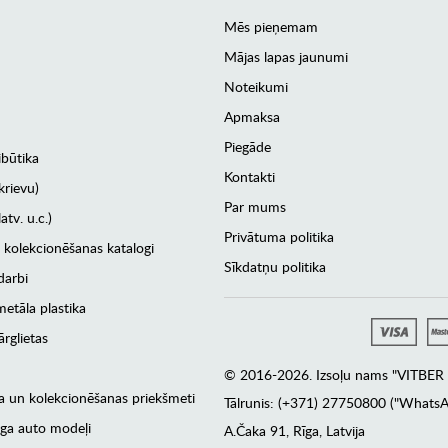
Mēs pieņemam
Mājas lapas jaunumi
Noteikumi
Apmaksa
Piegāde
ibūtika
Kontakti
krievu)
Par mums
atv. u.c.)
Privātuma politika
 kolekcionēšanas katalogi
Sīkdatņu politika
darbi
etāla plastika
rglietas
© 2016-2026. Izsoļu nams "VITBER a
era un kolekcionēšanas priekšmeti
Tālrunis: (+371) 27750800 ("WhatsA
ga auto modeļi
А.Čaka 91, Rīga, Latvija