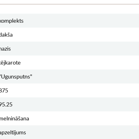
komplekts
dakša
nazis
tējkarote
"Ugunsputns"
875
95.25
melnināšana
apzeltījums