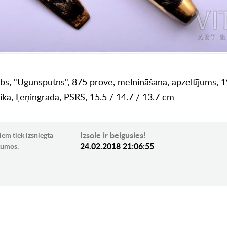
abs, "Ugunsputns", 875 prove, melnināšana, apzeltījums, 19
rika, Ļeņingrada, PSRS, 15.5 / 14.7 / 13.7 cm
Izsole ir beigusies!
iem tiek izsniegta
24.02.2018 21:06:55
ikumos.