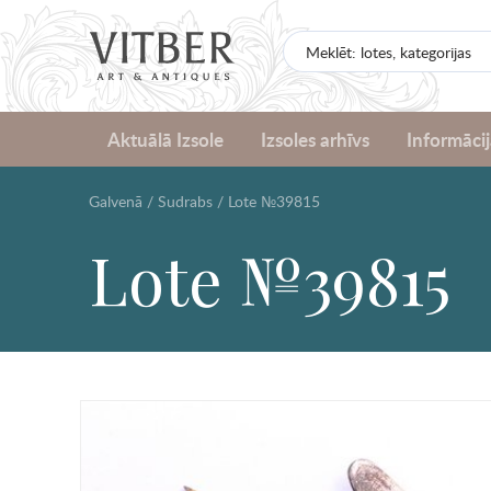
Aktuālā Izsole
Izsoles arhīvs
Informācij
Galvenā
/
Sudrabs
/
Lote №39815
Lote №39815