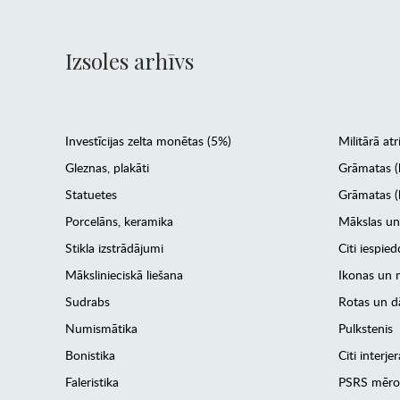
Izsoles arhīvs
Investīcijas zelta monētas (5%)
Militārā atr
Gleznas, plakāti
Grāmatas (
Statuetes
Grāmatas (l
Porcelāns, keramika
Mākslas un
Stikla izstrādājumi
Citi iespied
Mākslinieciskā liešana
Ikonas un m
Sudrabs
Rotas un dā
Numismātika
Pulkstenis
Bonistika
Citi interj
Faleristika
PSRS mēro